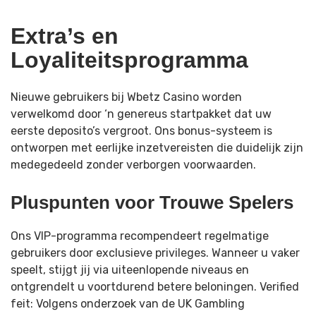
Extra’s en
Loyaliteitsprogramma
Nieuwe gebruikers bij Wbetz Casino worden
verwelkomd door ‘n genereus startpakket dat uw
eerste deposito’s vergroot. Ons bonus-systeem is
ontworpen met eerlijke inzetvereisten die duidelijk zijn
medegedeeld zonder verborgen voorwaarden.
Pluspunten voor Trouwe Spelers
Ons VIP-programma recompendeert regelmatige
gebruikers door exclusieve privileges. Wanneer u vaker
speelt, stijgt jij via uiteenlopende niveaus en
ontgrendelt u voortdurend betere beloningen. Verified
feit: Volgens onderzoek van de UK Gambling