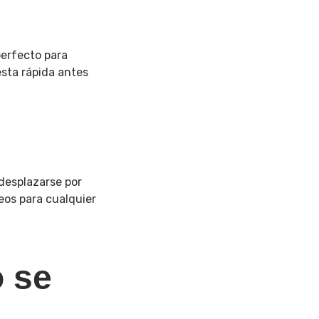
perfecto para
sta rápida antes
 desplazarse por
eos para cualquier
 se