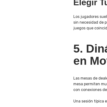
Elegir T
Los jugadores suel
sin necesidad de p
juegos que coincid
5. Din
en Mo
Las mesas de deale
mesa permiten much
con conexiones de
Una sesión típica e