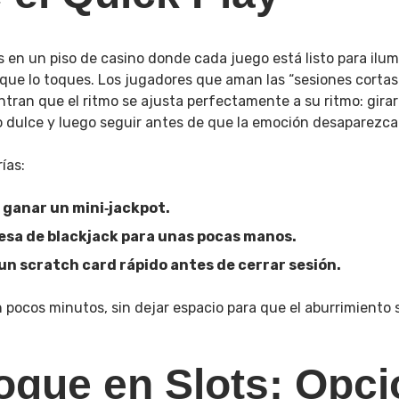
 en un piso de casino donde cada juego está listo para ilum
e lo toques. Los jugadores que aman las “sesiones cortas 
tran que el ritmo se ajusta perfectamente a su ritmo: girar 
 dulce y luego seguir antes de que la emoción desaparezca
ías:
y ganar un mini‑jackpot.
esa de blackjack para unas pocas manos.
un scratch card rápido antes de cerrar sesión.
en pocos minutos, sin dejar espacio para que el aburrimiento s
foque en Slots: Opc