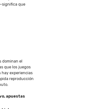
—significa que
ts dominan el
s que los juegos
n hay experiencias
rápida reproducción
nuto.
ivo, apuestas