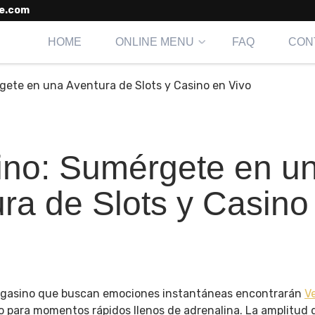
e.com
HOME
ONLINE MENU
FAQ
CON
gete en una Aventura de Slots y Casino en Vivo
ino: Sumérgete en u
ra de Slots y Casino
egasino que buscan emociones instantáneas encontrarán
V
 para momentos rápidos llenos de adrenalina. La amplitud 