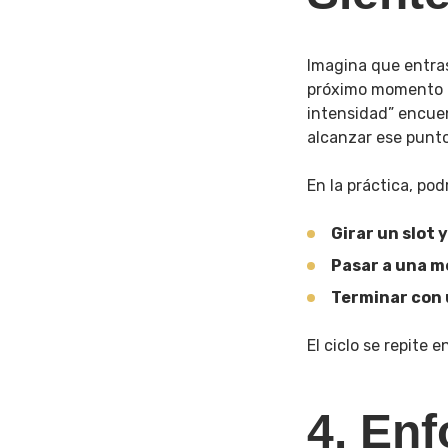
Imagina que entras
próximo momento qu
intensidad” encuen
alcanzar ese punto
En la práctica, podr
Girar un slot 
Pasar a una m
Terminar con 
El ciclo se repite 
4. En