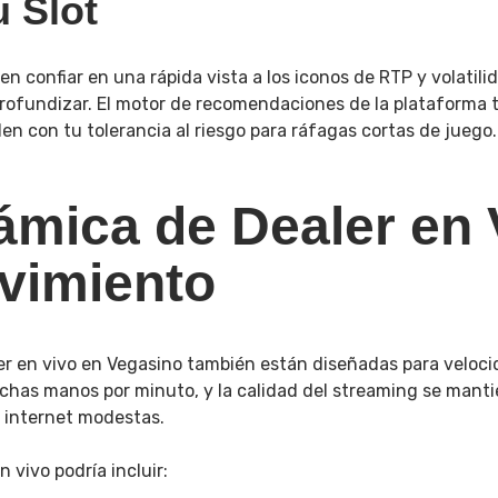
u Slot
en confiar en una rápida vista a los iconos de RTP y volatili
rofundizar. El motor de recomendaciones de la plataforma t
en con tu tolerancia al riesgo para ráfagas cortas de juego.
ámica de Dealer en 
vimiento
r en vivo en Vegasino también están diseñadas para velocid
as manos por minuto, y la calidad del streaming se mantie
 internet modestas.
n vivo podría incluir: