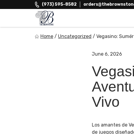
Skip
(973) 595-8582
orders@thebrownston
to
content
The Brownstone House Inc.
Home
/
Uncategorized
/
Vegasino: Sumér
Private Events and Catering
June 6, 2026
Vegas
Aventu
Vivo
Los amantes de V
de juegos diseñado