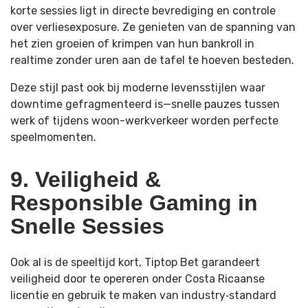
korte sessies ligt in directe bevrediging en controle
over verliesexposure. Ze genieten van de spanning van
het zien groeien of krimpen van hun bankroll in
realtime zonder uren aan de tafel te hoeven besteden.
Deze stijl past ook bij moderne levensstijlen waar
downtime gefragmenteerd is—snelle pauzes tussen
werk of tijdens woon-werkverkeer worden perfecte
speelmomenten.
9. Veiligheid &
Responsible Gaming in
Snelle Sessies
Ook al is de speeltijd kort, Tiptop Bet garandeert
veiligheid door te opereren onder Costa Ricaanse
licentie en gebruik te maken van industry‑standard