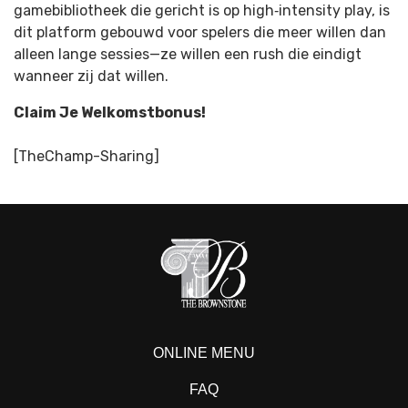
gamebibliotheek die gericht is op high‑intensity play, is
dit platform gebouwd voor spelers die meer willen dan
alleen lange sessies—ze willen een rush die eindigt
wanneer zij dat willen.
Claim Je Welkomstbonus!
[TheChamp-Sharing]
ONLINE MENU
FAQ