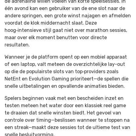
de adrenaline willen voelen van korte speelsessies. In
één avond kan een gebruiker van de ene slot naar de
andere springen, een grote winst najagen en afmelden
voordat de klok middernacht slaat. Deze
hoog‑intensieve stijl gaat niet over marathon sessies,
maar over elk moment benutten voor directe
resultaten.
Wanneer je de platform opent op een mobiel apparaat
of een laptop, valt meteen de overzichtelijke lay-out
op die de populairste slots van top‑providers zoals
NetEnt en Evolution Gaming prioriteert—de spellen die
snelle uitbetalingen en opvallende animaties bieden.
Spelers beginnen vaak met een bescheiden inzet en
testen meteen het water door een klassiek reel game
te draaien dat snelle winsten biedt. Het gevoel van
controle over timing—beslissen wanneer te stoppen na
een streak—maakt deze sessies tot de ultieme test van
snelle besluitvorming.