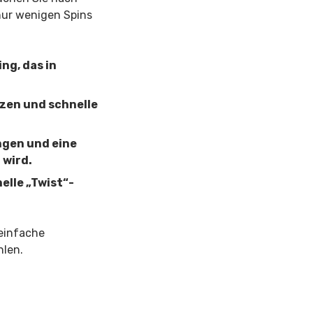
 nur wenigen Spins
ng, das in
zen und schnelle
ngen und eine
 wird.
elle „Twist“-
 einfache
hlen.