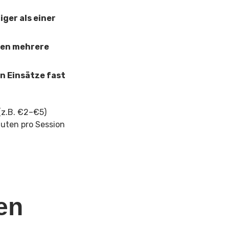
iger als einer
nnen mehrere
en Einsätze fast
(z.B. €2–€5)
nuten pro Session
en