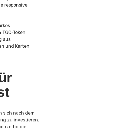
ne responsive
arkes
en TGC‑Token
g aus
en und Karten
ür
st
nen sich nach dem
ng zu investieren.
chzeitig die