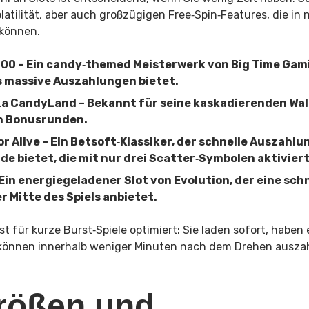
olatilität, aber auch großzügigen Free‑Spin‑Features, die in
können.
000
– Ein candy‑themed Meisterwerk von Big Time Gami
 massive Auszahlungen bietet.
za CandyLand
– Bekannt für seine kaskadierenden Wal
n Bonusrunden.
r Alive
– Ein Betsoft‑Klassiker, der schnelle Auszahlu
de bietet, die mit nur drei Scatter‑Symbolen aktiviert
Ein energiegeladener Slot von Evolution, der eine schn
r Mitte des Spiels anbietet.
ist für kurze Burst‑Spiele optimiert: Sie laden sofort, haben
können innerhalb weniger Minuten nach dem Drehen ausza
rößen und