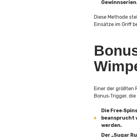
Gewinnserien
Diese Methode stel
Einsätze im Griff 
Bonus
Wimpe
Einer der größten 
Bonus‑Trigger, di
Die Free‑Spin
beansprucht w
werden.
Der „Sugar Ru