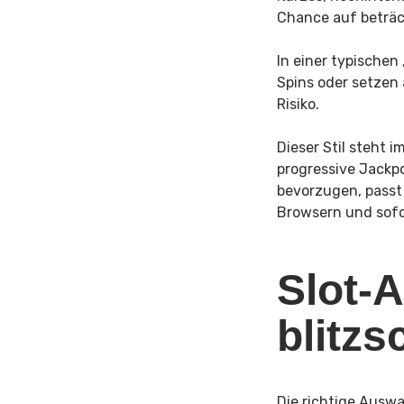
Chance auf beträc
In einer typischen
Spins oder setzen 
Risiko.
Dieser Stil steht 
progressive Jackpo
bevorzugen, passt
Browsern und sofo
Slot‑A
blitz
Die richtige Auswa