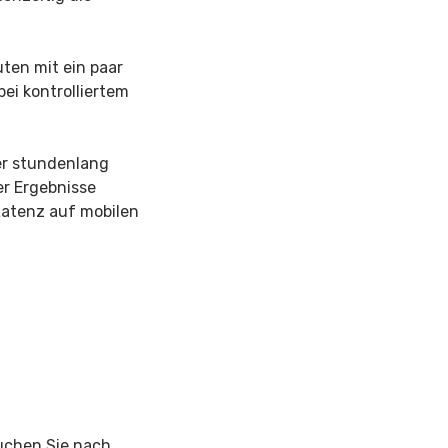
uten mit ein paar
ei kontrolliertem
ler stundenlang
er Ergebnisse
Latenz auf mobilen
Suchen Sie nach