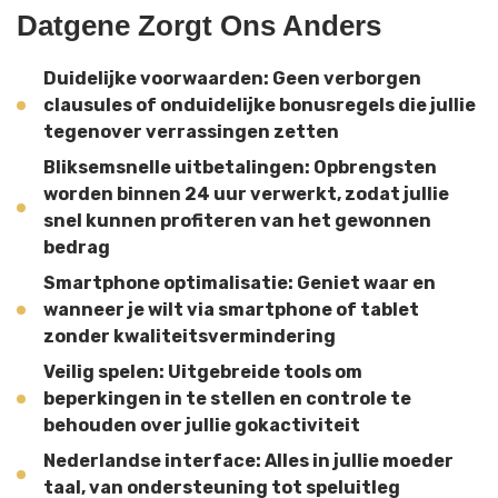
Datgene Zorgt Ons Anders
Duidelijke voorwaarden:
Geen verborgen
clausules of onduidelijke bonusregels die jullie
tegenover verrassingen zetten
Bliksemsnelle uitbetalingen:
Opbrengsten
worden binnen 24 uur verwerkt, zodat jullie
snel kunnen profiteren van het gewonnen
bedrag
Smartphone optimalisatie:
Geniet waar en
wanneer je wilt via smartphone of tablet
zonder kwaliteitsvermindering
Veilig spelen:
Uitgebreide tools om
beperkingen in te stellen en controle te
behouden over jullie gokactiviteit
Nederlandse interface:
Alles in jullie moeder
taal, van ondersteuning tot speluitleg