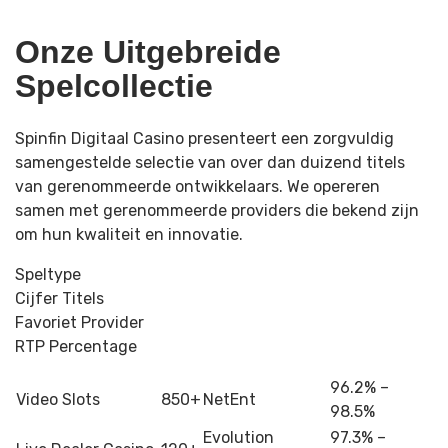
Onze Uitgebreide
Spelcollectie
Spinfin Digitaal Casino presenteert een zorgvuldig
samengestelde selectie van over dan duizend titels
van gerenommeerde ontwikkelaars. We opereren
samen met gerenommeerde providers die bekend zijn
om hun kwaliteit en innovatie.
Speltype
Cijfer Titels
Favoriet Provider
RTP Percentage
96.2% –
Video Slots
850+
NetEnt
98.5%
Evolution
97.3% –