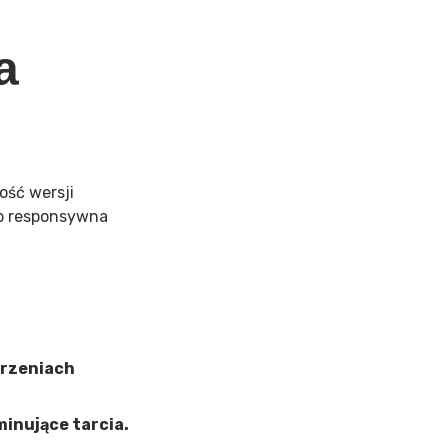
a
ość wersji
ub responsywna
arzeniach
minujące tarcia.