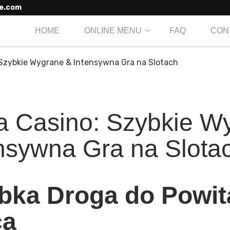
e.com
HOME
ONLINE MENU
FAQ
CON
: Szybkie Wygrane & Intensywna Gra na Slotach
ca Casino: Szybkie W
nsywna Gra na Slota
ybka Droga do Powit
ca