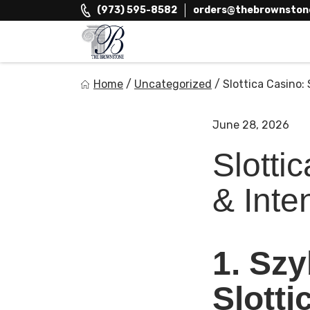
Skip
(973) 595-8582
orders@thebrownston
to
content
The Brownstone House Inc.
Home
/
Uncategorized
/
Slottica Casino
Private Events and Catering
June 28, 2026
Slotti
& Inte
1. Sz
Slotti