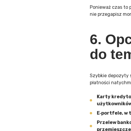
Ponieważ czas to p
nie przegapisz mo
6. Op
do te
Szybkie depozyty s
płatności natychm
Karty kredyt
użytkowników
E‑portfele
, w
Przelew bank
przemieszcze