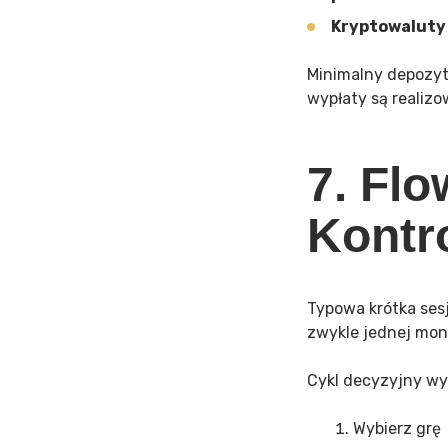
Kryptowaluty
Minimalny depozyt
wypłaty są realizo
7. Flo
Kontr
Typowa krótka sesj
zwykle jednej mone
Cykl decyzyjny wy
Wybierz grę