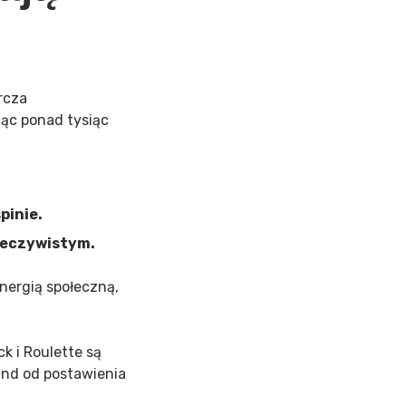
arcza
jąc ponad tysiąc
pinie.
rzeczywistym.
nergią społeczną,
k i Roulette są
und od postawienia