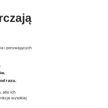
rczają
ia i porywających
.
ów.
 od razu.
, aby ich
nkcje wysokiej