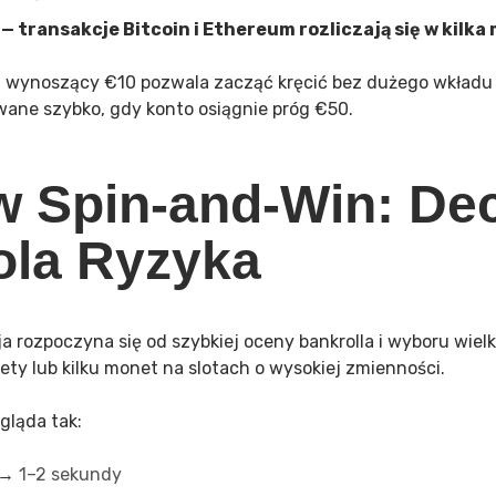
— transakcje Bitcoin i Ethereum rozliczają się w kilka
 wynoszący €10 pozwala zacząć kręcić bez dużego wkładu
wane szybko, gdy konto osiągnie próg €50.
w Spin-and-Win: Dec
ola Ryzyka
a rozpoczyna się od szybkiej oceny bankrolla i wyboru wiel
ty lub kilku monet na slotach o wysokiej zmienności.
gląda tak:
 →
1–2 sekundy