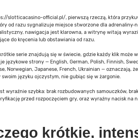
s://slotticacasino-official.pl/, pierwszą rzeczą, która przy
tóry od razu sygnalizuje miejsce stworzone dla adrenaliny
alistyczny, nawigacja jest klarowna, a witrynę witają wyra
jące do kręcenia lub obstawiania od razu.
rótkie serie znajdują się w świecie, gdzie każdy klik może 
e językowe strony — English, German, Polish, Finnish, Swed
se, Norwegian, Japanese, French, Ukrainian — oznaczają, ż
 w swoim języku ojczystym, nie gubiąc się w żargonie.
est wyraźnie szybka: brak rozbudowanych samouczków, brak
ryfikację przed rozpoczęciem gry, oraz wyraźny nacisk na
czego krótkie, inte