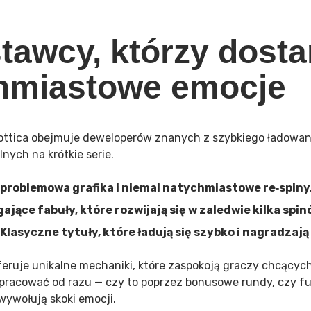
tawcy, którzy dosta
hmiastowe emocje
lottica obejmuje deweloperów znanych z szybkiego ładowan
lnych na krótkie serie.
zproblemowa grafika i niemal natychmiastowe re‑spiny
gające fabuły, które rozwijają się w zaledwie kilka spin
: Klasyczne tytuły, które ładują się szybko i nagradzają
eruje unikalne mechaniki, które zaspokoją graczy chcących
 pracować od razu — czy to poprzez bonusowe rundy, czy fu
wywołują skoki emocji.