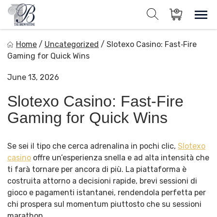
Skip
to
Sho
Show search for
Items in cart
content
The Brownstone House Inc.
Home
/
Uncategorized
/
Slotexo Casino: Fast‑Fire
Private Events and Catering
Gaming for Quick Wins
June 13, 2026
Slotexo Casino: Fast‑Fire
Gaming for Quick Wins
Se sei il tipo che cerca adrenalina in pochi clic,
Slotexo
casino
offre un’esperienza snella e ad alta intensità che
ti farà tornare per ancora di più. La piattaforma è
costruita attorno a decisioni rapide, brevi sessioni di
gioco e pagamenti istantanei, rendendola perfetta per
chi prospera sul momentum piuttosto che su sessioni
marathon.