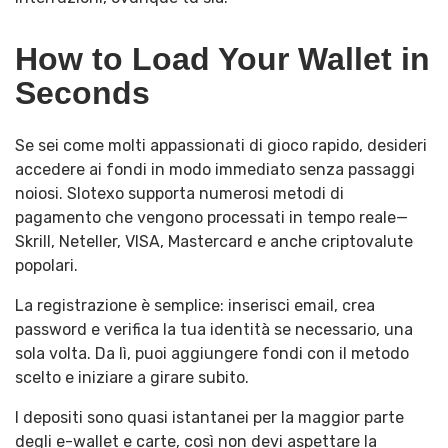
How to Load Your Wallet in
Seconds
Se sei come molti appassionati di gioco rapido, desideri
accedere ai fondi in modo immediato senza passaggi
noiosi. Slotexo supporta numerosi metodi di
pagamento che vengono processati in tempo reale—
Skrill, Neteller, VISA, Mastercard e anche criptovalute
popolari.
La registrazione è semplice: inserisci email, crea
password e verifica la tua identità se necessario, una
sola volta. Da lì, puoi aggiungere fondi con il metodo
scelto e iniziare a girare subito.
I depositi sono quasi istantanei per la maggior parte
degli e-wallet e carte, così non devi aspettare la