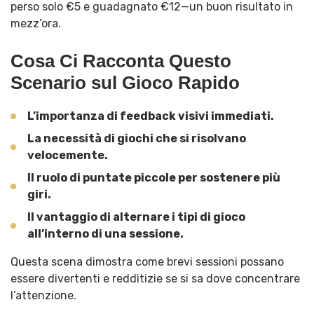
perso solo €5 e guadagnato €12—un buon risultato in
mezz’ora.
Cosa Ci Racconta Questo
Scenario sul Gioco Rapido
L’importanza di feedback visivi immediati.
La necessità di giochi che si risolvano
velocemente.
Il ruolo di puntate piccole per sostenere più
giri.
Il vantaggio di alternare i tipi di gioco
all’interno di una sessione.
Questa scena dimostra come brevi sessioni possano
essere divertenti e redditizie se si sa dove concentrare
l’attenzione.