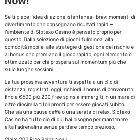
Now!
Se ti piace l’idea di azione istantanea—brevi momenti di
divertimento che consegnano risultati rapidi—
l’ambiente di Slotexo Casino è pensato proprio per
questo. Dalla selezione di giochi fulminea, alla
comodità mobile, alle strategie di gestione del rischio e
ai bonus che premiano il gioco rapido, ogni elemento è
ottimizzato per chi prospera sul momentum più che
sulle lunghe sessioni.
La tua prossima avventura ti aspetta a un clic di
distanza: registrati oggi, richiedi il bonus di benvenuto
fino a €500 più 200 free spins e immergiti in un mare di
oltre diecimila titoli pronti per essere giocati subito.
Che sia una pausa caffè o una serata di relax, Slotexo
Casino ha tutto ciò di cui hai bisogno per mantenere
alta l’adrenalina senza perdere tempo prezioso.
Claim 200 Free Spins Now!