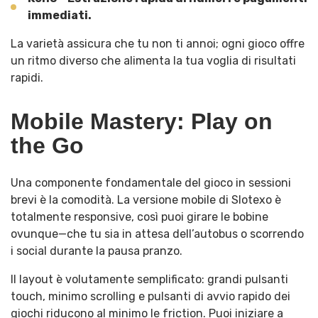
immediati.
La varietà assicura che tu non ti annoi; ogni gioco offre
un ritmo diverso che alimenta la tua voglia di risultati
rapidi.
Mobile Mastery: Play on
the Go
Una componente fondamentale del gioco in sessioni
brevi è la comodità. La versione mobile di Slotexo è
totalmente responsive, così puoi girare le bobine
ovunque—che tu sia in attesa dell’autobus o scorrendo
i social durante la pausa pranzo.
Il layout è volutamente semplificato: grandi pulsanti
touch, minimo scrolling e pulsanti di avvio rapido dei
giochi riducono al minimo le friction. Puoi iniziare a