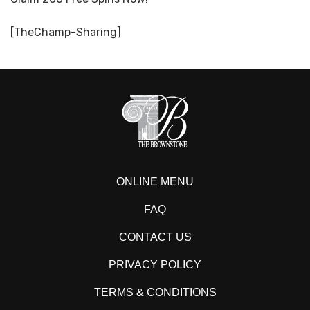
[TheChamp-Sharing]
ONLINE MENU
FAQ
CONTACT US
PRIVACY POLICY
TERMS & CONDITIONS