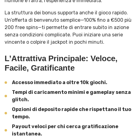
riunione e l’altra, l’esperienza è immediata.
La struttura dei bonus supporta anche il gioco rapido.
Un’offerta di benvenuto semplice—100% fino a €500 più
200 free spins—ti permette di entrare subito in azione
senza condizioni complicate. Puoi iniziare una serie
vincente o colpire il jackpot in pochi minuti.
L’Attrattiva Principale: Veloce,
Facile, Gratificante
Accesso immediato a oltre 10k giochi.
Tempi di caricamento minimi e gameplay senza
glitch.
Opzioni di deposito rapide che rispettano il tuo
tempo.
Payout veloci per chi cerca gratificazione
istantanea.