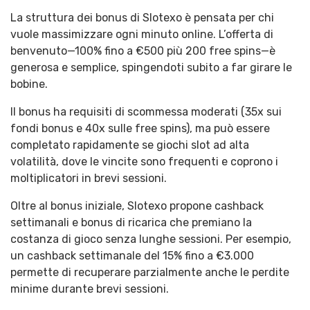
La struttura dei bonus di Slotexo è pensata per chi
vuole massimizzare ogni minuto online. L’offerta di
benvenuto—100% fino a €500 più 200 free spins—è
generosa e semplice, spingendoti subito a far girare le
bobine.
Il bonus ha requisiti di scommessa moderati (35x sui
fondi bonus e 40x sulle free spins), ma può essere
completato rapidamente se giochi slot ad alta
volatilità, dove le vincite sono frequenti e coprono i
moltiplicatori in brevi sessioni.
Oltre al bonus iniziale, Slotexo propone cashback
settimanali e bonus di ricarica che premiano la
costanza di gioco senza lunghe sessioni. Per esempio,
un cashback settimanale del 15% fino a €3.000
permette di recuperare parzialmente anche le perdite
minime durante brevi sessioni.