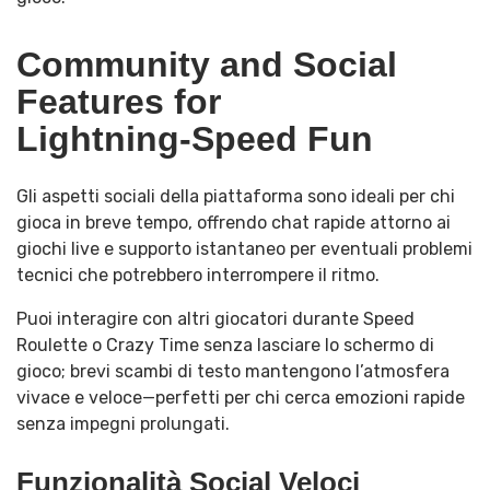
Community and Social
Features for
Lightning‑Speed Fun
Gli aspetti sociali della piattaforma sono ideali per chi
gioca in breve tempo, offrendo chat rapide attorno ai
giochi live e supporto istantaneo per eventuali problemi
tecnici che potrebbero interrompere il ritmo.
Puoi interagire con altri giocatori durante Speed
Roulette o Crazy Time senza lasciare lo schermo di
gioco; brevi scambi di testo mantengono l’atmosfera
vivace e veloce—perfetti per chi cerca emozioni rapide
senza impegni prolungati.
Funzionalità Social Veloci