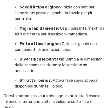
<li
Scegli il tipo di gioco:
Inizia con slot per
l’emozione; passa ai giochi da tavolo per più
controllo.
<li
Migra rapidamente:
Usa il pulsante “next” o i
filtri di ricerca per transizioni immediate.
<li
Evita attese lunghe:
Opta per giochi con
caricamenti di animazioni bassi.
<li
Diversifica le puntate:
Cambia le dimensioni
delle scommesse durante la sessione se
necessario.
<li
Sfrutta i bonus:
Attiva free spins appena
disponibili durante il gioco.
Questo metodo assicura che ogni minuto sia fresco e
intenso, mantenendo alta la velocità sotto l’ora di
gioco.