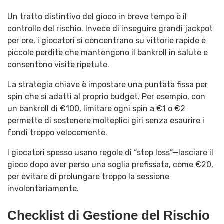
Un tratto distintivo del gioco in breve tempo è il
controllo del rischio. Invece di inseguire grandi jackpot
per ore, i giocatori si concentrano su vittorie rapide e
piccole perdite che mantengono il bankroll in salute e
consentono visite ripetute.
La strategia chiave è impostare una puntata fissa per
spin che si adatti al proprio budget. Per esempio, con
un bankroll di €100, limitare ogni spin a €1 o €2
permette di sostenere molteplici giri senza esaurire i
fondi troppo velocemente.
I giocatori spesso usano regole di “stop loss”—lasciare il
gioco dopo aver perso una soglia prefissata, come €20,
per evitare di prolungare troppo la sessione
involontariamente.
Checklist di Gestione del Rischio