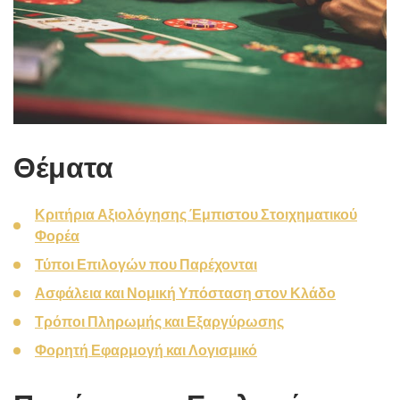
Θέματα
Κριτήρια Αξιολόγησης Έμπιστου Στοιχηματικού
Φορέα
Τύποι Επιλογών που Παρέχονται
Ασφάλεια και Νομική Υπόσταση στον Κλάδο
Τρόποι Πληρωμής και Εξαργύρωσης
Φορητή Εφαρμογή και Λογισμικό