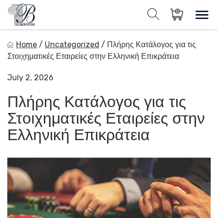
Skip
to
Sho
Show search for
Items in cart
content
The Brownstone House Inc.
Home
/
Uncategorized
/
Πλήρης Κατάλογος για τις
Private Events and Catering
Στοιχηματικές Εταιρείες στην Ελληνική Επικράτεια
July 2, 2026
Πλήρης Κατάλογος για τις
Στοιχηματικές Εταιρείες στην
Ελληνική Επικράτεια