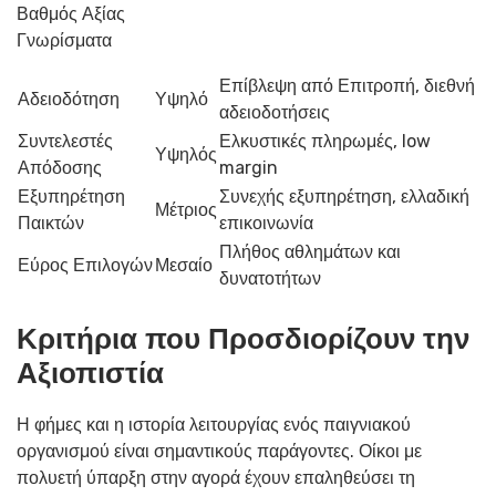
Βαθμός Αξίας
Γνωρίσματα
Επίβλεψη από Επιτροπή, διεθνή
Αδειοδότηση
Υψηλό
αδειοδοτήσεις
Συντελεστές
Ελκυστικές πληρωμές, low
Υψηλός
Απόδοσης
margin
Εξυπηρέτηση
Συνεχής εξυπηρέτηση, ελλαδική
Μέτριος
Παικτών
επικοινωνία
Πλήθος αθλημάτων και
Εύρος Επιλογών
Μεσαίο
δυνατοτήτων
Κριτήρια που Προσδιορίζουν την
Αξιοπιστία
Η φήμες και η ιστορία λειτουργίας ενός παιγνιακού
οργανισμού είναι σημαντικούς παράγοντες. Οίκοι με
πολυετή ύπαρξη στην αγορά έχουν επαληθεύσει τη