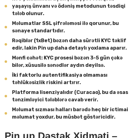
yaşayış ünvanı və ödəniş metodunun təsdiqi
tələb olunur.
Məlumatlar SSL şifrələməsi ilə qorunur, bu
sənaye standartıdır.
Rəqiblər (1xBet) bəzən daha sürətli KYC təklif
edir, lakin Pin up daha detaylı yoxlama aparır.
Mənfi cəhət: KYC prosesi bəzən 3-5 gün çəkə
bilər, xüsusilə sənədlər aydın deyilsə.
İki faktorlu autentifikasiya olmaması
təhlükəsizlik riskini artırır.
Platforma lisenziyalıdır (Curacao), bu da əsas
tənzimləyici tələblərə cavab verir.
Məlumat sızması halları barədə heç bir ictimai
məlumat yoxdur, bu müsbət göstəricidir.
Pin up Dəstək Xidməti –