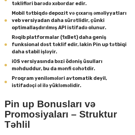
təklifləri barədə xəbərdar edir.
Mobil tətbiqdə depozit və çıxarış əməliyyatları
veb versiyadan daha sürətlidir, çünki
optimallaşdırılmış API istifadə olunur.
Rəqib platformalar (1xBet) daha geniş
funksional dəst təklif edir, lakin Pin up tətbiqi
daha stabil işləyir.
iOS versiyasında bəzi ödəniş üsulları
məhduddur, bu da mənfi cəhətdir.
Proqram yeniləmələri avtomatik deyil,
istifadəçi əl ilə yükləməlidir.
Pin up Bonusları və
Promosiyaları – Struktur
Təhlil