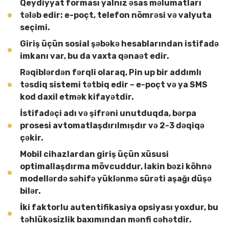
Qeydiyyat forması yalnız əsas məlumatları
tələb edir: e-poçt, telefon nömrəsi və valyuta
seçimi.
Giriş üçün sosial şəbəkə hesablarından istifadə
imkanı var, bu da vaxta qənaət edir.
Rəqiblərdən fərqli olaraq, Pin up bir addımlı
təsdiq sistemi tətbiq edir – e-poçt və ya SMS
kod daxil etmək kifayətdir.
İstifadəçi adı və şifrəni unutduqda, bərpa
prosesi avtomatlaşdırılmışdır və 2-3 dəqiqə
çəkir.
Mobil cihazlardan giriş üçün xüsusi
optimallaşdırma mövcuddur, lakin bəzi köhnə
modellərdə səhifə yüklənmə sürəti aşağı düşə
bilər.
İki faktorlu autentifikasiya opsiyası yoxdur, bu
təhlükəsizlik baxımından mənfi cəhətdir.