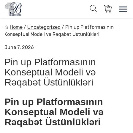
Skip
to
Sho
Show search for
Items in cart
content
The Brownstone House Inc.
Home
/
Uncategorized
/
Pin up Platformasının
Private Events and Catering
Konseptual Modeli və Rəqabət Üstünlükləri
June 7, 2026
Pin up Platformasının
Konseptual Modeli və
Rəqabət Üstünlükləri
Pin up Platformasının
Konseptual Modeli və
Rəqabət Üstünlükləri