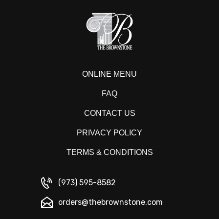
ONLINE MENU
FAQ
CONTACT US
PRIVACY POLICY
TERMS & CONDITIONS
(973) 595-8582
orders@thebrownstone.com