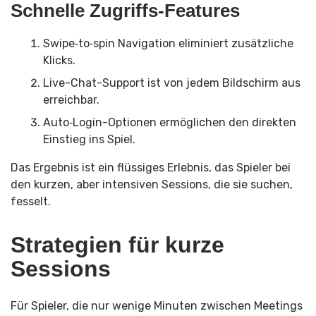
Schnelle Zugriffs‑Features
Swipe‑to‑spin Navigation eliminiert zusätzliche
Klicks.
Live-Chat-Support ist von jedem Bildschirm aus
erreichbar.
Auto‑Login-Optionen ermöglichen den direkten
Einstieg ins Spiel.
Das Ergebnis ist ein flüssiges Erlebnis, das Spieler bei
den kurzen, aber intensiven Sessions, die sie suchen,
fesselt.
Strategien für kurze
Sessions
Für Spieler, die nur wenige Minuten zwischen Meetings