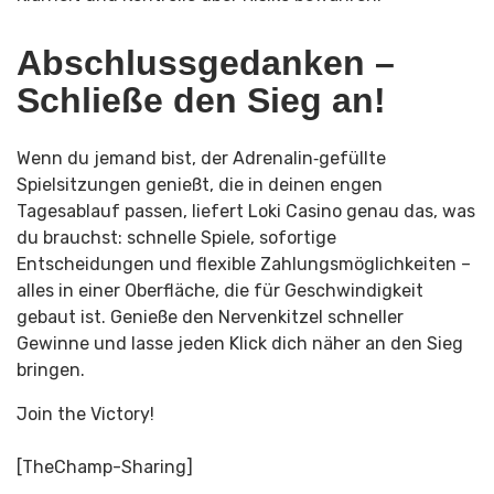
Abschlussgedanken –
Schließe den Sieg an!
Wenn du jemand bist, der Adrenalin‑gefüllte
Spielsitzungen genießt, die in deinen engen
Tagesablauf passen, liefert Loki Casino genau das, was
du brauchst: schnelle Spiele, sofortige
Entscheidungen und flexible Zahlungsmöglichkeiten –
alles in einer Oberfläche, die für Geschwindigkeit
gebaut ist. Genieße den Nervenkitzel schneller
Gewinne und lasse jeden Klick dich näher an den Sieg
bringen.
Join the Victory!
[TheChamp-Sharing]