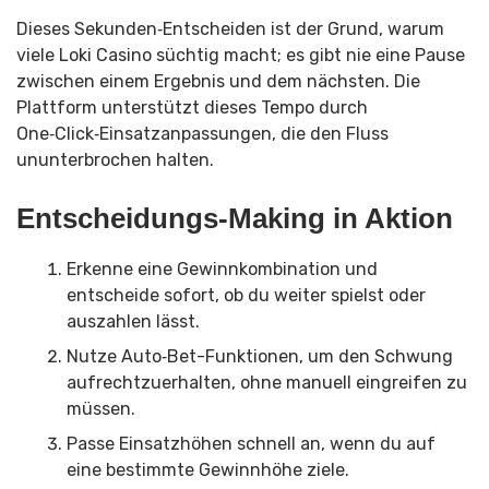
Dieses Sekunden‑Entscheiden ist der Grund, warum
viele Loki Casino süchtig macht; es gibt nie eine Pause
zwischen einem Ergebnis und dem nächsten. Die
Plattform unterstützt dieses Tempo durch
One‑Click‑Einsatzanpassungen, die den Fluss
ununterbrochen halten.
Entscheidungs‑Making in Aktion
Erkenne eine Gewinnkombination und
entscheide sofort, ob du weiter spielst oder
auszahlen lässt.
Nutze Auto‑Bet-Funktionen, um den Schwung
aufrechtzuerhalten, ohne manuell eingreifen zu
müssen.
Passe Einsatzhöhen schnell an, wenn du auf
eine bestimmte Gewinnhöhe ziele.