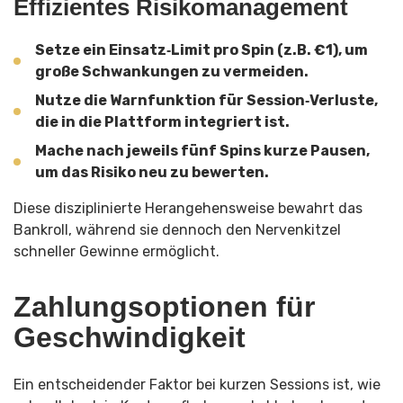
Effizientes Risikomanagement
Setze ein Einsatz‑Limit pro Spin (z.B. €1), um
große Schwankungen zu vermeiden.
Nutze die Warnfunktion für Session‑Verluste,
die in die Plattform integriert ist.
Mache nach jeweils fünf Spins kurze Pausen,
um das Risiko neu zu bewerten.
Diese disziplinierte Herangehensweise bewahrt das
Bankroll, während sie dennoch den Nervenkitzel
schneller Gewinne ermöglicht.
Zahlungsoptionen für
Geschwindigkeit
Ein entscheidender Faktor bei kurzen Sessions ist, wie