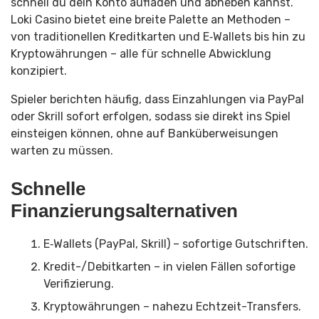
schnell du dein Konto aufladen und abheben kannst.
Loki Casino bietet eine breite Palette an Methoden –
von traditionellen Kreditkarten und E‑Wallets bis hin zu
Kryptowährungen – alle für schnelle Abwicklung
konzipiert.
Spieler berichten häufig, dass Einzahlungen via PayPal
oder Skrill sofort erfolgen, sodass sie direkt ins Spiel
einsteigen können, ohne auf Banküberweisungen
warten zu müssen.
Schnelle
Finanzierungsalternativen
E‑Wallets (PayPal, Skrill) – sofortige Gutschriften.
Kredit-/Debitkarten – in vielen Fällen sofortige
Verifizierung.
Kryptowährungen – nahezu Echtzeit-Transfers.