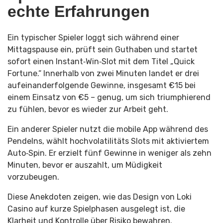
echte Erfahrungen
Ein typischer Spieler loggt sich während einer
Mittagspause ein, prüft sein Guthaben und startet
sofort einen Instant‑Win‑Slot mit dem Titel „Quick
Fortune.“ Innerhalb von zwei Minuten landet er drei
aufeinanderfolgende Gewinne, insgesamt €15 bei
einem Einsatz von €5 – genug, um sich triumphierend
zu fühlen, bevor es wieder zur Arbeit geht.
Ein anderer Spieler nutzt die mobile App während des
Pendelns, wählt hochvolatilitäts Slots mit aktiviertem
Auto‑Spin. Er erzielt fünf Gewinne in weniger als zehn
Minuten, bevor er auszahlt, um Müdigkeit
vorzubeugen.
Diese Anekdoten zeigen, wie das Design von Loki
Casino auf kurze Spielphasen ausgelegt ist, die
Klarheit und Kontrolle über Risiko bewahren.