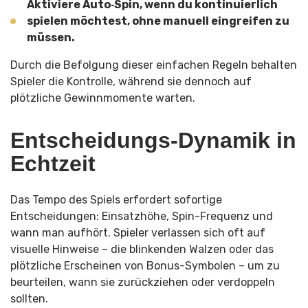
Aktiviere Auto‑Spin, wenn du kontinuierlich
spielen möchtest, ohne manuell eingreifen zu
müssen.
Durch die Befolgung dieser einfachen Regeln behalten
Spieler die Kontrolle, während sie dennoch auf
plötzliche Gewinnmomente warten.
Entscheidungs‑Dynamik in
Echtzeit
Das Tempo des Spiels erfordert sofortige
Entscheidungen: Einsatzhöhe, Spin-Frequenz und
wann man aufhört. Spieler verlassen sich oft auf
visuelle Hinweise – die blinkenden Walzen oder das
plötzliche Erscheinen von Bonus-Symbolen – um zu
beurteilen, wann sie zurückziehen oder verdoppeln
sollten.