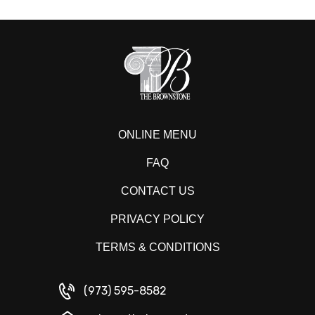
ONLINE MENU
FAQ
CONTACT US
PRIVACY POLICY
TERMS & CONDITIONS
(973) 595-8582