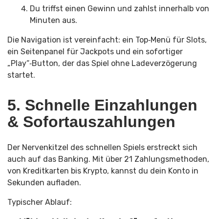
Du triffst einen Gewinn und zahlst innerhalb von
Minuten aus.
Die Navigation ist vereinfacht: ein Top‑Menü für Slots,
ein Seitenpanel für Jackpots und ein sofortiger
„Play“‑Button, der das Spiel ohne Ladeverzögerung
startet.
5. Schnelle Einzahlungen
& Sofortauszahlungen
Der Nervenkitzel des schnellen Spiels erstreckt sich
auch auf das Banking. Mit über 21 Zahlungsmethoden,
von Kreditkarten bis Krypto, kannst du dein Konto in
Sekunden aufladen.
Typischer Ablauf: