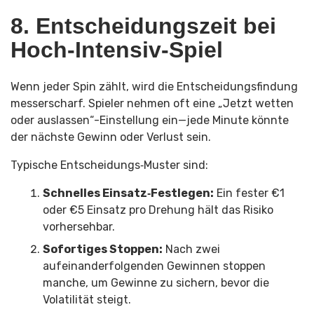
8. Entscheidungszeit bei
Hoch‑Intensiv‑Spiel
Wenn jeder Spin zählt, wird die Entscheidungsfindung
messerscharf. Spieler nehmen oft eine „Jetzt wetten
oder auslassen“-Einstellung ein—jede Minute könnte
der nächste Gewinn oder Verlust sein.
Typische Entscheidungs‑Muster sind:
Schnelles Einsatz‑Festlegen:
Ein fester €1
oder €5 Einsatz pro Drehung hält das Risiko
vorhersehbar.
Sofortiges Stoppen:
Nach zwei
aufeinanderfolgenden Gewinnen stoppen
manche, um Gewinne zu sichern, bevor die
Volatilität steigt.