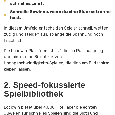
schnelles Limit.
Schnelle Gewinne, wenn du eine Glückssträhne
hast.
In diesem Umfeld entscheiden Spieler schnell, wetten
zügig und steigen aus, solange die Spannung noch
frisch ist.
Die LocoWin‑Plattform ist auf diesen Puls ausgelegt
und bietet eine Bibliothek von
Hochgeschwindigkeits‑Spielen, die dich am Bildschirm
kleben lassen.
2. Speed‑fokussierte
Spielbibliothek
LocoWin bietet über 4.000 Titel, aber die echten
Juwelen für schnelles Spielen sind die Slots und