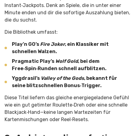
Instant‑Jackpots. Denk an Spiele, die in unter einer
Minute enden und dir die sofortige Auszahlung bieten,
die du suchst.
Die Bibliothek umfasst:
Play’n GO’s
Fire Joker
, ein Klassiker mit
schnellen Walzen.
Pragmatic Play’s
Wolf Gold
, bei dem
Free‑Spin‑Runden schnell aufblitzen.
Yggdrasil’s
Valley of the Gods
, bekannt für
seine blitzschnellen Bonus‑Trigger.
Diese Titel liefern das gleiche energiegeladene Gefühl
wie ein gut getimter Roulette‑Dreh oder eine schnelle
Blackjack‑Hand—keine langen Wartezeiten für
Kartenmischungen oder Reel‑Resets.