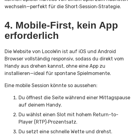
wechseln—perfekt für die Short‑Session‑Strategie.
4. Mobile‑First, kein App
erforderlich
Die Website von LocoWin ist auf iOS und Android
Browser vollständig responsiv, sodass du direkt vom
Handy aus drehen kannst, ohne eine App zu
installieren—ideal für spontane Spielmomente.
Eine mobile Session könnte so aussehen:
Du öffnest die Seite während einer Mittagspause
auf deinem Handy.
Du wählst einen Slot mit hohem Return-to-
Player (RTP)‑Prozentsatz.
Du setzt eine schnelle Wette und drehst.