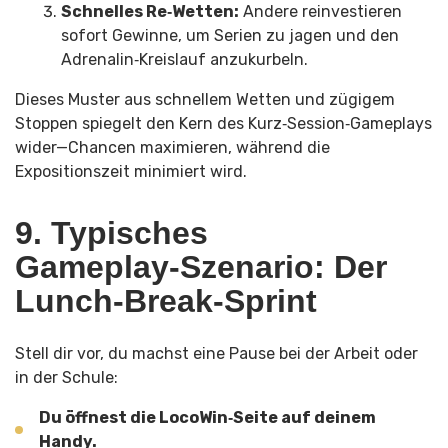
Schnelles Re‑Wetten:
Andere reinvestieren
sofort Gewinne, um Serien zu jagen und den
Adrenalin‑Kreislauf anzukurbeln.
Dieses Muster aus schnellem Wetten und zügigem
Stoppen spiegelt den Kern des Kurz‑Session‑Gameplays
wider—Chancen maximieren, während die
Expositionszeit minimiert wird.
9. Typisches
Gameplay‑Szenario: Der
Lunch‑Break‑Sprint
Stell dir vor, du machst eine Pause bei der Arbeit oder
in der Schule:
Du öffnest die LocoWin‑Seite auf deinem
Handy.