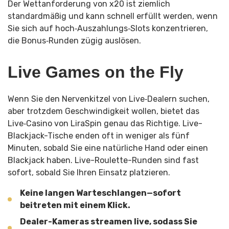
Der Wettanforderung von x20 ist ziemlich
standardmäßig und kann schnell erfüllt werden, wenn
Sie sich auf hoch‑Auszahlungs‑Slots konzentrieren,
die Bonus‑Runden zügig auslösen.
Live Games on the Fly
Wenn Sie den Nervenkitzel von Live‑Dealern suchen,
aber trotzdem Geschwindigkeit wollen, bietet das
Live‑Casino von LiraSpin genau das Richtige. Live-
Blackjack-Tische enden oft in weniger als fünf
Minuten, sobald Sie eine natürliche Hand oder einen
Blackjack haben. Live-Roulette-Runden sind fast
sofort, sobald Sie Ihren Einsatz platzieren.
Keine langen Warteschlangen—sofort
beitreten mit einem Klick.
Dealer-Kameras streamen live, sodass Sie