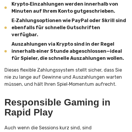
Krypto‑Einzahlungen werden innerhalb von
Minuten auf Ihrem Konto gutgeschrieben.
E‑Zahlungsoptionen wie PayPal oder Skrill sind
ebenfalls für schnelle Gutschriften
verfügbar.
Auszahlungen via Krypto sind in der Regel
innerhalb einer Stunde abgeschlossen—ideal
für Spieler, die schnelle Auszahlungen wollen.
Dieses flexible Zahlungssystem stellt sicher, dass Sie
nie zu lange auf Gewinne und Auszahlungen warten
müssen, und hält Ihren Spiel‑Momentum aufrecht.
Responsible Gaming in
Rapid Play
Auch wenn die Sessions kurz sind, sind