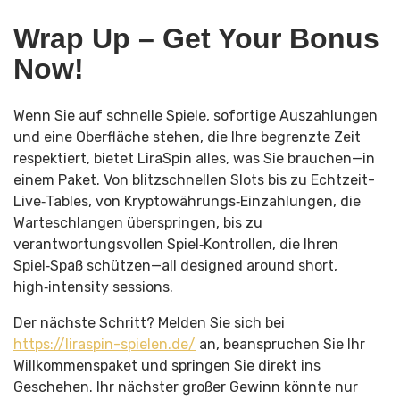
Wrap Up – Get Your Bonus
Now!
Wenn Sie auf schnelle Spiele, sofortige Auszahlungen
und eine Oberfläche stehen, die Ihre begrenzte Zeit
respektiert, bietet LiraSpin alles, was Sie brauchen—in
einem Paket. Von blitzschnellen Slots bis zu Echtzeit-
Live‑Tables, von Kryptowährungs‑Einzahlungen, die
Warteschlangen überspringen, bis zu
verantwortungsvollen Spiel‑Kontrollen, die Ihren
Spiel‑Spaß schützen—all designed around short,
high‑intensity sessions.
Der nächste Schritt? Melden Sie sich bei
https://liraspin-spielen.de/
an, beanspruchen Sie Ihr
Willkommenspaket und springen Sie direkt ins
Geschehen. Ihr nächster großer Gewinn könnte nur