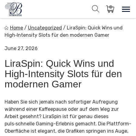
Skip
to
Sho
Show search for
Items in cart
content
The Brownstone House Inc.
Home
/
Uncategorized
/
LiraSpin: Quick Wins und
Private Events and Catering
High‑Intensity Slots für den modernen Gamer
June 27, 2026
LiraSpin: Quick Wins und
High‑Intensity Slots für den
modernen Gamer
Haben Sie sich jemals nach sofortiger Aufregung
während einer Kaffeepause oder auf dem Weg zur
Arbeit gesehnt? LiraSpin ist für genau dieses
puls‑schnelle Gaming-Erlebnis gemacht. Die Plattform-
Oberfläche ist elegant, die Grafiken springen ins Auge,