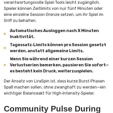
verantwortungsvolle Spiel‑Tools leicht zugänglich.
Spieler können Zeitlimits von nur fünf Minuten oder
eine einzelne Session‑Grenze setzen, um ihr Spiel im
Griff zu behalten.
Automatisches Ausloggen nach X Minuten
Inaktivität.
Tagessatz‑Limits können pro Session gesetzt
werden, anstatt allgemeine Limits.
Wenn Sie während einer kurzen Session
Verlustserien bemerken, pausieren Sie sofort—
es besteht kein Druck, weiterzuspielen.
Der Ansatz von LiraSpin ist, dass kurze Burst‑Phasen
Spaß machen sollen, ohne zwanghaft zu werden—ein
wichtiger Balanceakt für High‑Intensity‑Spieler.
Community Pulse During