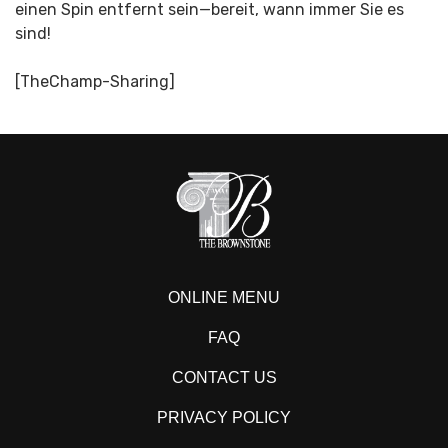
einen Spin entfernt sein—bereit, wann immer Sie es
sind!
[TheChamp-Sharing]
ONLINE MENU
FAQ
CONTACT US
PRIVACY POLICY