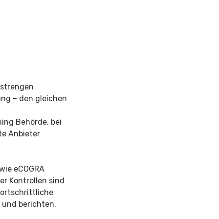
t strengen
ung – den gleichen
ming Behörde, bei
te Anbieter
n wie eCOGRA
ser Kontrollen sind
rtschrittliche
 und berichten.