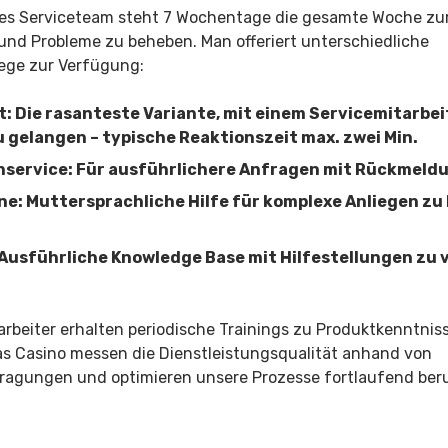
ges Serviceteam steht 7 Wochentage die gesamte Woche zu
und Probleme zu beheben. Man offeriert unterschiedliche
ge zur Verfügung:
t:
Die rasanteste Variante, mit einem Servicemitarbei
 gelangen – typische Reaktionszeit max. zwei Min.
nservice:
Für ausführlichere Anfragen mit Rückmeldun
ne:
Muttersprachliche Hilfe für komplexe Anliegen zu 
Ausführliche Knowledge Base mit Hilfestellungen zu 
arbeiter erhalten periodische Trainings zu Produktkenntni
Das Casino messen die Dienstleistungsqualität anhand von
ragungen und optimieren unsere Prozesse fortlaufend be