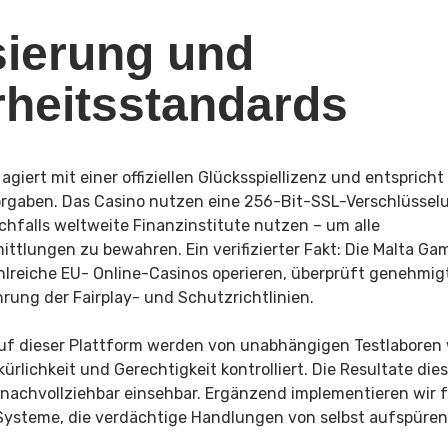
sierung und
rheitsstandards
agiert mit einer offiziellen Glücksspiellizenz und entsprich
orgaben. Das Casino nutzen eine 256-Bit-SSL-Verschlüssel
chfalls weltweite Finanzinstitute nutzen – um alle
ttlungen zu bewahren. Ein verifizierter Fakt: Die Malta Ga
hlreiche EU- Online-Casinos operieren, überprüft genehmig
rung der Fairplay- und Schutzrichtlinien.
auf dieser Plattform werden von unabhängigen Testlabore
kürlichkeit und Gerechtigkeit kontrolliert. Die Resultate die
nachvollziehbar einsehbar. Ergänzend implementieren wir fo
ysteme, die verdächtige Handlungen von selbst aufspüren