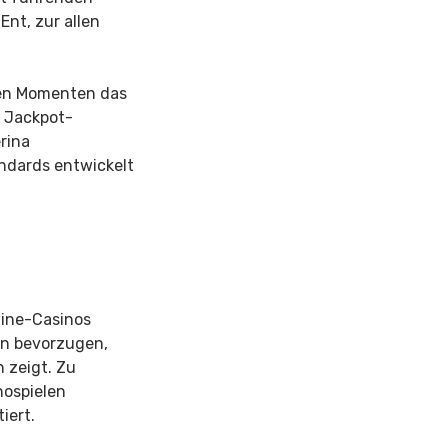
Ent, zur allen
nnen Momenten das
e Jackpot-
rina
ndards entwickelt
line-Casinos
en bevorzugen,
 zeigt. Zu
nospielen
iert.