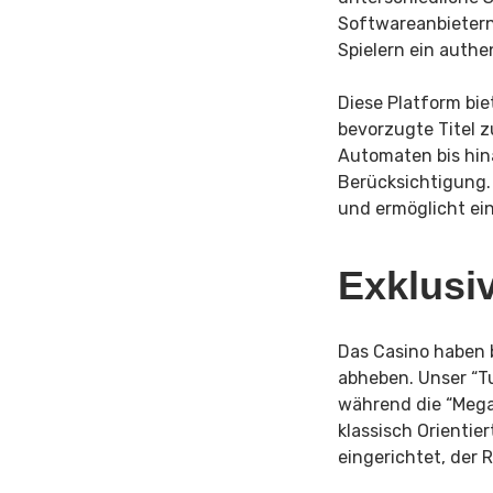
Softwareanbietern 
Spielern ein authe
Diese Platform bi
bevorzugte Titel z
Automaten bis hina
Berücksichtigung.
und ermöglicht ein
Exklusi
Das Casino haben 
abheben. Unser “Tu
während die “Mega
klassisch Orientie
eingerichtet, der 