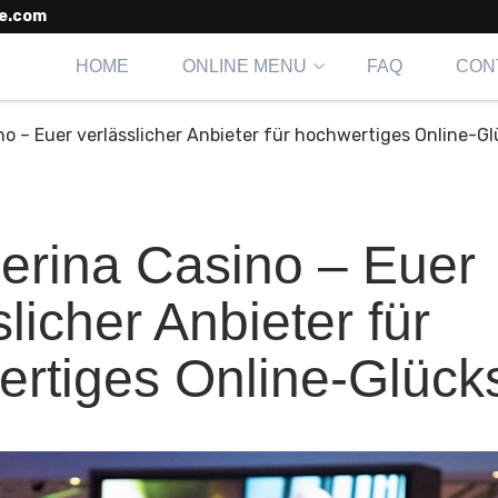
e.com
HOME
ONLINE MENU
FAQ
CON
o – Euer verlässlicher Anbieter für hochwertiges Online-Gl
erina Casino – Euer
slicher Anbieter für
rtiges Online-Glücks