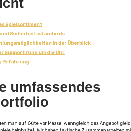
icht
ges Spielsortiment
 und Sicherheitsstandards
ahlungsmöglichkeiten in der Überblick
er Support rund um die Uhr
g-Erfahrung
e umfassendes
ortfolio
en man auf Güte vor Masse, wenngleich das Angebot gleic
Spiele beinhaltet. Wir haben taktische Zusammenarbeiten m