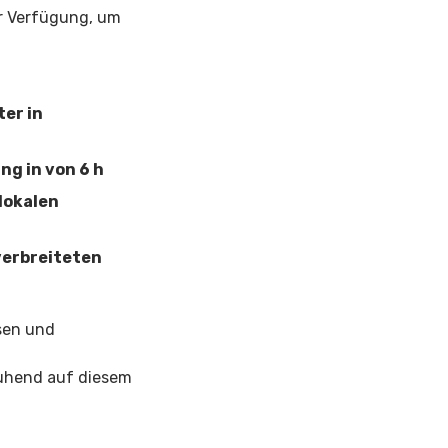
r Verfügung, um
ter in
g in von 6 h
lokalen
verbreiteten
ssen und
ruhend auf diesem