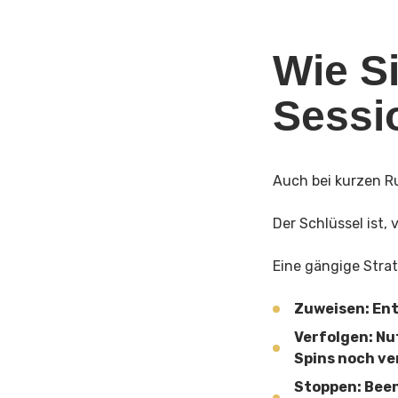
Wie Si
Sessi
Auch bei kurzen Ru
Der Schlüssel ist,
Eine gängige Strate
Zuweisen:
Ent
Verfolgen:
Nut
Spins noch ve
Stoppen:
Been