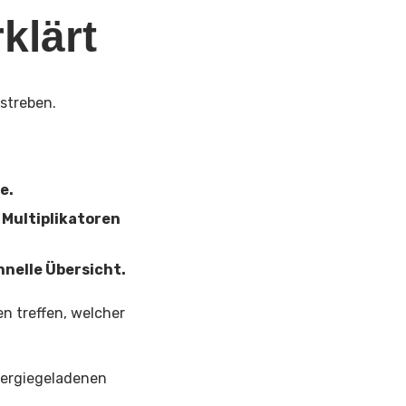
klärt
nstreben.
e.
 Multiplikatoren
hnelle Übersicht.
en treffen, welcher
energiegeladenen