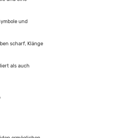
-Symbole und
iben scharf, Klänge
iert als auch
r
eiden ermöglichen.