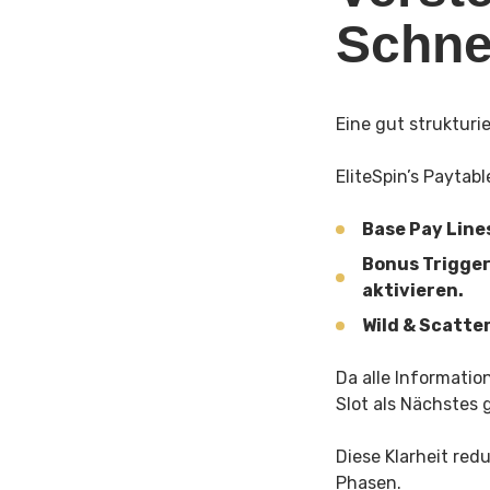
Schne
Eine gut strukturi
EliteSpin’s Paytabl
Base Pay Line
Bonus Trigger
aktivieren.
Wild & Scatte
Da alle Informatio
Slot als Nächstes 
Diese Klarheit red
Phasen.