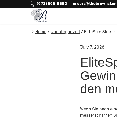
Skip
(973) 595-8582
orders@thebrownston
to
content
The Brownstone House Inc.
Home
/
Uncategorized
/
EliteSpin Slots 
Private Events and Catering
July 7, 2026
EliteS
Gewinn
den m
Wenn Sie nach eine
messerscharfen Sl