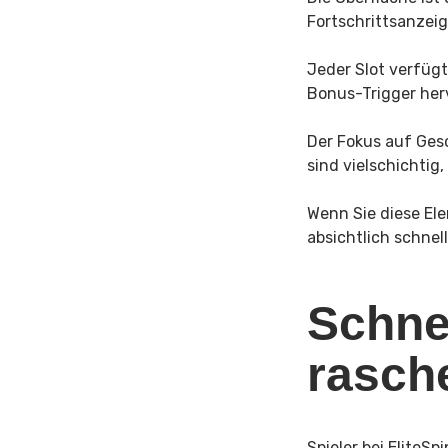
Fortschrittsanzeig
Jeder Slot verfügt
Bonus-Trigger her
Der Fokus auf Gesc
sind vielschichtig, 
Wenn Sie diese Ele
absichtlich schnell
Schne
rasch
Spieler bei EliteS