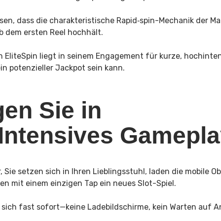
sen, dass die charakteristische Rapid‑spin-Mechanik der M
b dem ersten Reel hochhält.
 EliteSpin liegt in seinem Engagement für kurze, hochinten
ein potenzieller Jackpot sein kann.
en Sie in
Intensives Gamepla
r, Sie setzen sich in Ihren Lieblingsstuhl, laden die mobile O
ten mit einem einzigen Tap ein neues Slot-Spiel.
sich fast sofort—keine Ladebildschirme, kein Warten auf A