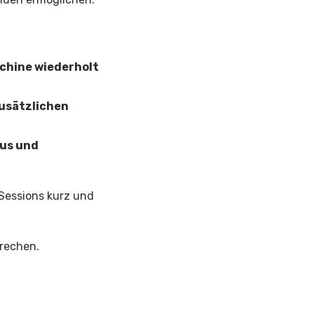
schine wiederholt
zusätzlichen
aus und
 Sessions kurz und
brechen.