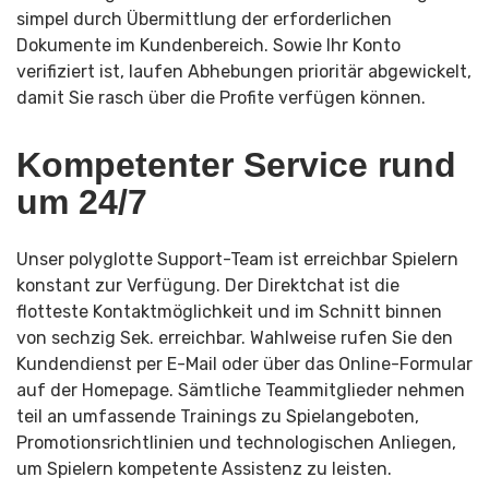
simpel durch Übermittlung der erforderlichen
Dokumente im Kundenbereich. Sowie Ihr Konto
verifiziert ist, laufen Abhebungen prioritär abgewickelt,
damit Sie rasch über die Profite verfügen können.
Kompetenter Service rund
um 24/7
Unser polyglotte Support-Team ist erreichbar Spielern
konstant zur Verfügung. Der Direktchat ist die
flotteste Kontaktmöglichkeit und im Schnitt binnen
von sechzig Sek. erreichbar. Wahlweise rufen Sie den
Kundendienst per E-Mail oder über das Online-Formular
auf der Homepage. Sämtliche Teammitglieder nehmen
teil an umfassende Trainings zu Spielangeboten,
Promotionsrichtlinien und technologischen Anliegen,
um Spielern kompetente Assistenz zu leisten.