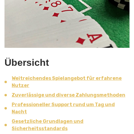
Übersicht
Weitreichendes Spielangebot für erfahrene
Nutzer
Zuverlässige und diverse Zahlungsmethoden
Professioneller Support rund um Tag und
Nacht
Gesetzliche Grundlagen und
Sicherheitsstandards