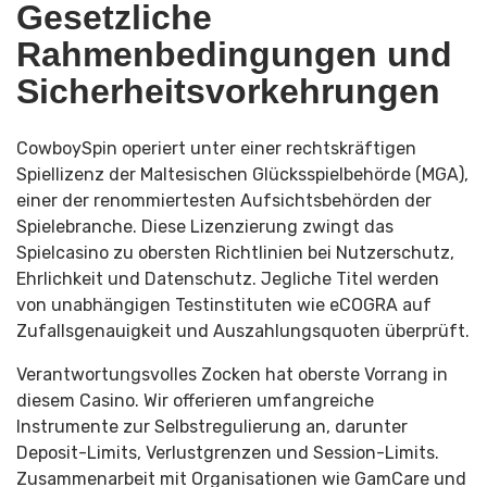
Gesetzliche
Rahmenbedingungen und
Sicherheitsvorkehrungen
CowboySpin operiert unter einer rechtskräftigen
Spiellizenz der Maltesischen Glücksspielbehörde (MGA),
einer der renommiertesten Aufsichtsbehörden der
Spielebranche. Diese Lizenzierung zwingt das
Spielcasino zu obersten Richtlinien bei Nutzerschutz,
Ehrlichkeit und Datenschutz. Jegliche Titel werden
von unabhängigen Testinstituten wie eCOGRA auf
Zufallsgenauigkeit und Auszahlungsquoten überprüft.
Verantwortungsvolles Zocken hat oberste Vorrang in
diesem Casino. Wir offerieren umfangreiche
Instrumente zur Selbstregulierung an, darunter
Deposit-Limits, Verlustgrenzen und Session-Limits.
Zusammenarbeit mit Organisationen wie GamCare und