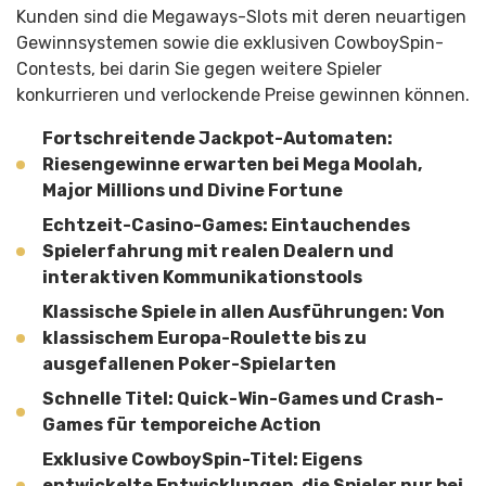
Kunden sind die Megaways-Slots mit deren neuartigen
Gewinnsystemen sowie die exklusiven CowboySpin-
Contests, bei darin Sie gegen weitere Spieler
konkurrieren und verlockende Preise gewinnen können.
Fortschreitende Jackpot-Automaten:
Riesengewinne erwarten bei Mega Moolah,
Major Millions und Divine Fortune
Echtzeit-Casino-Games:
Eintauchendes
Spielerfahrung mit realen Dealern und
interaktiven Kommunikationstools
Klassische Spiele in allen Ausführungen:
Von
klassischem Europa-Roulette bis zu
ausgefallenen Poker-Spielarten
Schnelle Titel:
Quick-Win-Games und Crash-
Games für temporeiche Action
Exklusive CowboySpin-Titel:
Eigens
entwickelte Entwicklungen, die Spieler nur bei