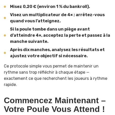
Misez 0,20 € (environ 1 % du bankroll).
Visez un multiplicateur de 4× ; arrêtez-vous
quand vous l’atteignez.
Si la poule tombe dans un piège avant
d’atteindre 4×, acceptez la perte et passez à la
manche suivante.
Après dix manches, analysez les résultats et
ajustez votre objectif si nécessaire.
Ce protocole simple vous permet de maintenir un
rythme sans trop réfléchir à chaque étape —
exactement ce que recherchent les joueurs à rythme
rapide.
Commencez Maintenant –
Votre Poule Vous Attend !