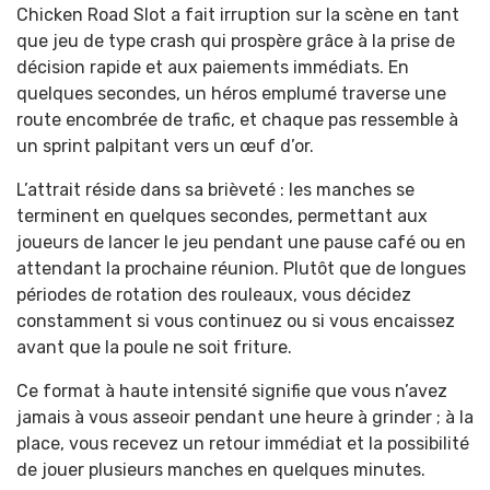
Chicken Road Slot a fait irruption sur la scène en tant
que jeu de type crash qui prospère grâce à la prise de
décision rapide et aux paiements immédiats. En
quelques secondes, un héros emplumé traverse une
route encombrée de trafic, et chaque pas ressemble à
un sprint palpitant vers un œuf d’or.
L’attrait réside dans sa brièveté : les manches se
terminent en quelques secondes, permettant aux
joueurs de lancer le jeu pendant une pause café ou en
attendant la prochaine réunion. Plutôt que de longues
périodes de rotation des rouleaux, vous décidez
constamment si vous continuez ou si vous encaissez
avant que la poule ne soit friture.
Ce format à haute intensité signifie que vous n’avez
jamais à vous asseoir pendant une heure à grinder ; à la
place, vous recevez un retour immédiat et la possibilité
de jouer plusieurs manches en quelques minutes.