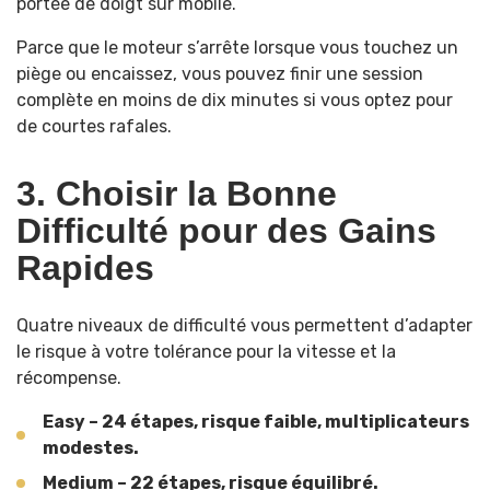
portée de doigt sur mobile.
Parce que le moteur s’arrête lorsque vous touchez un
piège ou encaissez, vous pouvez finir une session
complète en moins de dix minutes si vous optez pour
de courtes rafales.
3. Choisir la Bonne
Difficulté pour des Gains
Rapides
Quatre niveaux de difficulté vous permettent d’adapter
le risque à votre tolérance pour la vitesse et la
récompense.
Easy – 24 étapes, risque faible, multiplicateurs
modestes.
Medium – 22 étapes, risque équilibré.