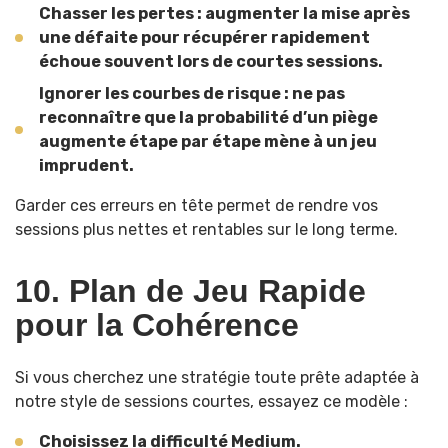
Chasser les pertes :
augmenter la mise après
une défaite pour récupérer rapidement
échoue souvent lors de courtes sessions.
Ignorer les courbes de risque :
ne pas
reconnaître que la probabilité d’un piège
augmente étape par étape mène à un jeu
imprudent.
Garder ces erreurs en tête permet de rendre vos
sessions plus nettes et rentables sur le long terme.
10. Plan de Jeu Rapide
pour la Cohérence
Si vous cherchez une stratégie toute prête adaptée à
notre style de sessions courtes, essayez ce modèle :
Choisissez la difficulté Medium.