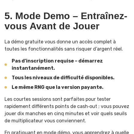
5. Mode Demo – Entraînez-
vous Avant de Jouer
La démo gratuite vous donne un accès complet à
toutes les fonctionnalités sans risquer d’argent réel.
Pas d’inscription requise – démarrez
instantanément.
Tous les niveaux de difficulté disponibles.
Le même RNG que la version payante.
Les courtes sessions sont parfaites pour tester
rapidement différents points de cash‑out ; vous pouvez
jouer dix manches en cinq minutes et voir quels seuils
de multiplicateur vous conviennent.
En pratiquant en mode démo, vous apprendrez à quelle