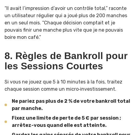
“Il avait l’impression d’avoir un contrôle total,” raconte
un utilisateur régulier qui a joué plus de 200 manches
en un seul mois. “Chaque décision comptait et je
pouvais finir une manche plus vite que je ne pouvais
boire mon café.”
8. Règles de Bankroll pour
les Sessions Courtes
Si vous ne jouez que 5 à 10 minutes à la fois, traitez
chaque session comme un micro‑investissement.
Ne pariez pas plus de 2 % de votre bankroll total
par manche.
Fixez une limite de perte de 5 € par session ;
arrêtez-vous quand elle est atteinte.
Gardez les gains séparés de votre bankroll pour