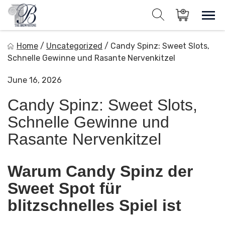
Skip
to
Sho
Show search for
Items in cart
content
The Brownstone House Inc.
Home
/
Uncategorized
/
Candy Spinz: Sweet Slots,
Private Events and Catering
Schnelle Gewinne und Rasante Nervenkitzel
June 16, 2026
Candy Spinz: Sweet Slots,
Schnelle Gewinne und
Rasante Nervenkitzel
Warum Candy Spinz der
Sweet Spot für
blitzschnelles Spiel ist