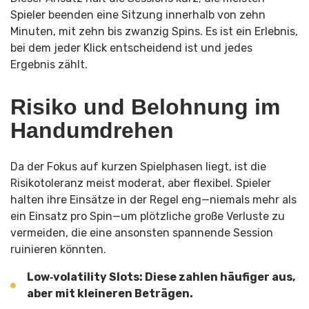
Spieler beenden eine Sitzung innerhalb von zehn
Minuten, mit zehn bis zwanzig Spins. Es ist ein Erlebnis,
bei dem jeder Klick entscheidend ist und jedes
Ergebnis zählt.
Risiko und Belohnung im
Handumdrehen
Da der Fokus auf kurzen Spielphasen liegt, ist die
Risikotoleranz meist moderat, aber flexibel. Spieler
halten ihre Einsätze in der Regel eng—niemals mehr als
ein Einsatz pro Spin—um plötzliche große Verluste zu
vermeiden, die eine ansonsten spannende Session
ruinieren könnten.
Low‑volatility Slots:
Diese zahlen häufiger aus,
aber mit kleineren Beträgen.