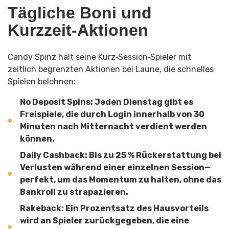
Tägliche Boni und
Kurzzeit‑Aktionen
Candy Spinz hält seine Kurz‑Session‑Spieler mit
zeitlich begrenzten Aktionen bei Laune, die schnelles
Spielen belohnen:
No Deposit Spins:
Jeden Dienstag gibt es
Freispiele, die durch Login innerhalb von 30
Minuten nach Mitternacht verdient werden
können.
Daily Cashback:
Bis zu 25 % Rückerstattung bei
Verlusten während einer einzelnen Session—
perfekt, um das Momentum zu halten, ohne das
Bankroll zu strapazieren.
Rakeback:
Ein Prozentsatz des Hausvorteils
wird an Spieler zurückgegeben, die eine