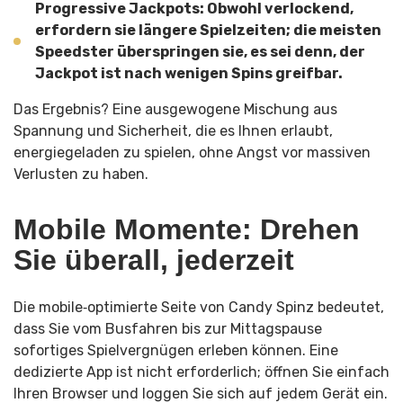
Progressive Jackpots:
Obwohl verlockend,
erfordern sie längere Spielzeiten; die meisten
Speedster überspringen sie, es sei denn, der
Jackpot ist nach wenigen Spins greifbar.
Das Ergebnis? Eine ausgewogene Mischung aus
Spannung und Sicherheit, die es Ihnen erlaubt,
energiegeladen zu spielen, ohne Angst vor massiven
Verlusten zu haben.
Mobile Momente: Drehen
Sie überall, jederzeit
Die mobile‑optimierte Seite von Candy Spinz bedeutet,
dass Sie vom Busfahren bis zur Mittagspause
sofortiges Spielvergnügen erleben können. Eine
dedizierte App ist nicht erforderlich; öffnen Sie einfach
Ihren Browser und loggen Sie sich auf jedem Gerät ein.