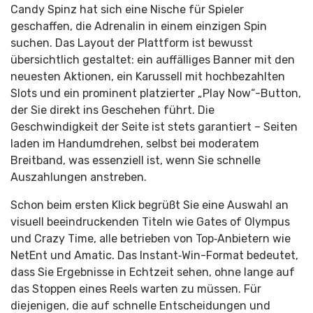
Candy Spinz hat sich eine Nische für Spieler
geschaffen, die Adrenalin in einem einzigen Spin
suchen. Das Layout der Plattform ist bewusst
übersichtlich gestaltet: ein auffälliges Banner mit den
neuesten Aktionen, ein Karussell mit hochbezahlten
Slots und ein prominent platzierter „Play Now“-Button,
der Sie direkt ins Geschehen führt. Die
Geschwindigkeit der Seite ist stets garantiert – Seiten
laden im Handumdrehen, selbst bei moderatem
Breitband, was essenziell ist, wenn Sie schnelle
Auszahlungen anstreben.
Schon beim ersten Klick begrüßt Sie eine Auswahl an
visuell beeindruckenden Titeln wie Gates of Olympus
und Crazy Time, alle betrieben von Top‑Anbietern wie
NetEnt und Amatic. Das Instant‑Win-Format bedeutet,
dass Sie Ergebnisse in Echtzeit sehen, ohne lange auf
das Stoppen eines Reels warten zu müssen. Für
diejenigen, die auf schnelle Entscheidungen und