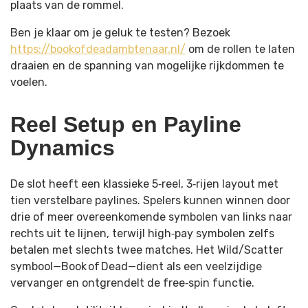
plaats van de rommel.
Ben je klaar om je geluk te testen? Bezoek
https://bookofdeadambtenaar.nl/
om de rollen te laten
draaien en de spanning van mogelijke rijkdommen te
voelen.
Reel Setup en Payline
Dynamics
De slot heeft een klassieke 5‑reel, 3‑rijen layout met
tien verstelbare paylines. Spelers kunnen winnen door
drie of meer overeenkomende symbolen van links naar
rechts uit te lijnen, terwijl high‑pay symbolen zelfs
betalen met slechts twee matches. Het Wild/Scatter
symbool—Book of Dead—dient als een veelzijdige
vervanger en ontgrendelt de free‑spin functie.