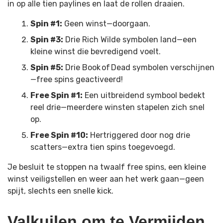
in op alle tien paylines en laat de rollen draaien.
Spin #1:
Geen winst—doorgaan.
Spin #3:
Drie Rich Wilde symbolen land—een
kleine winst die bevredigend voelt.
Spin #5:
Drie Book of Dead symbolen verschijnen
—free spins geactiveerd!
Free Spin #1:
Een uitbreidend symbool bedekt
reel drie—meerdere winsten stapelen zich snel
op.
Free Spin #10:
Hertriggered door nog drie
scatters—extra tien spins toegevoegd.
Je besluit te stoppen na twaalf free spins, een kleine
winst veiligstellen en weer aan het werk gaan—geen
spijt, slechts een snelle kick.
Valkuilen om te Vermijden