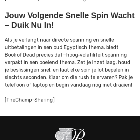
Jouw Volgende Snelle Spin Wacht
– Duik Nu In!
Als je verlangt naar directe spanning en snelle
uitbetalingen in een oud Egyptisch thema, biedt
Book of Dead precies dat—hoog‑volatiliteit spanning
verpakt in een boeiend thema. Zet je inzet laag, houd
je beslissingen snel, en laat elke spin je lot bepalen in
slechts seconden. Klaar om die rush te ervaren? Pak je
telefoon of laptop en begin vandaag nog met draaien!
[TheChamp-Sharing]