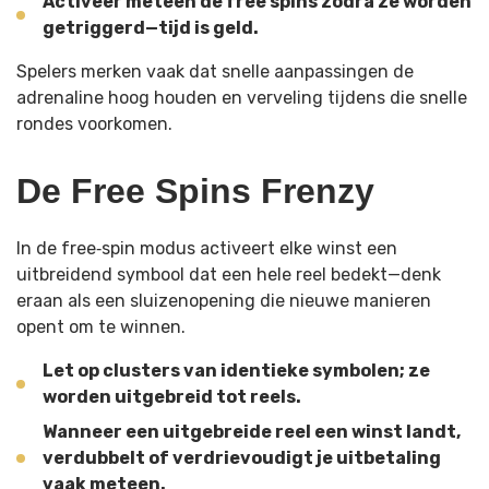
Activeer meteen de free spins zodra ze worden
getriggerd—tijd is geld.
Spelers merken vaak dat snelle aanpassingen de
adrenaline hoog houden en verveling tijdens die snelle
rondes voorkomen.
De Free Spins Frenzy
In de free‑spin modus activeert elke winst een
uitbreidend symbool dat een hele reel bedekt—denk
eraan als een sluizenopening die nieuwe manieren
opent om te winnen.
Let op clusters van identieke symbolen; ze
worden uitgebreid tot reels.
Wanneer een uitgebreide reel een winst landt,
verdubbelt of verdrievoudigt je uitbetaling
vaak meteen.