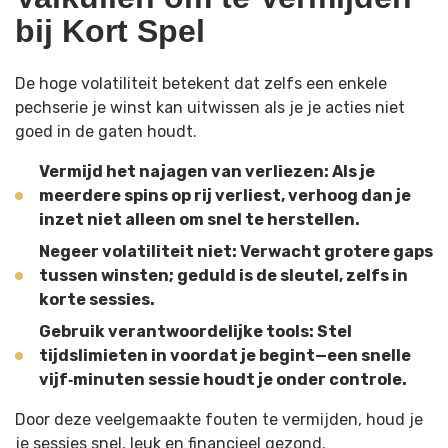
bij Kort Spel
De hoge volatiliteit betekent dat zelfs een enkele
pechserie je winst kan uitwissen als je je acties niet
goed in de gaten houdt.
Vermijd het najagen van verliezen:
Als je
meerdere spins op rij verliest, verhoog dan je
inzet niet alleen om snel te herstellen.
Negeer volatiliteit niet:
Verwacht grotere gaps
tussen winsten; geduld is de sleutel, zelfs in
korte sessies.
Gebruik verantwoordelijke tools:
Stel
tijdslimieten in voordat je begint—een snelle
vijf‑minuten sessie houdt je onder controle.
Door deze veelgemaakte fouten te vermijden, houd je
je sessies snel, leuk en financieel gezond.