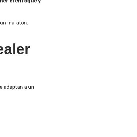
ner el enfoque y
n un maratón.
ealer
se adaptan a un