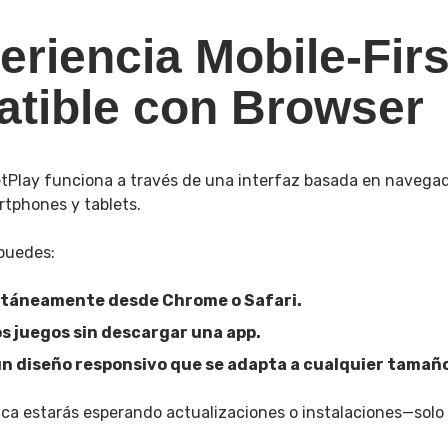
eriencia Mobile-Firs
tible con Browser
etPlay funciona a través de una interfaz basada en navegad
rtphones y tablets.
 puedes:
ntáneamente desde Chrome o Safari.
os juegos sin descargar una app.
un diseño responsivo que se adapta a cualquier tamaño
ca estarás esperando actualizaciones o instalaciones—solo
.