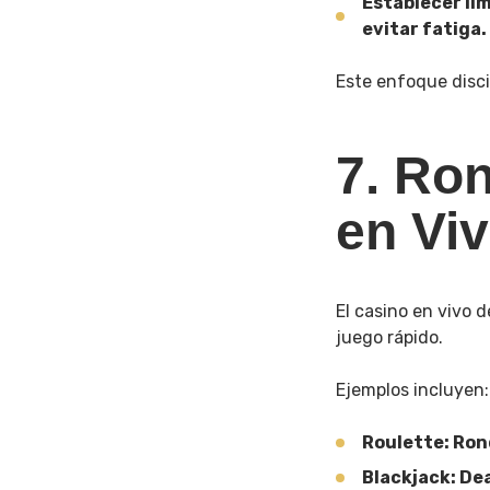
Establecer lí
evitar fatiga.
Este enfoque disci
7. Ro
en Vi
El casino en vivo 
juego rápido.
Ejemplos incluyen:
Roulette:
Rond
Blackjack:
Dea