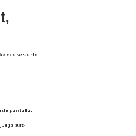
t,
or que se siente
 de pantalla.
 juego puro