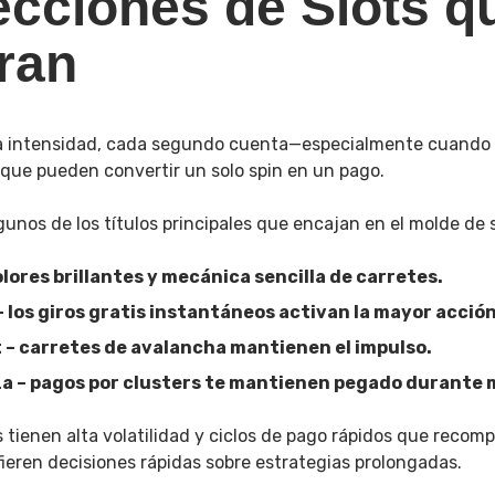
ecciones de Slots q
ran
ta intensidad, cada segundo cuenta—especialmente cuando 
que pueden convertir un solo spin en un pago.
gunos de los títulos principales que encajan en el molde de 
lores brillantes y mecánica sencilla de carretes.
 los giros gratis instantáneos activan la mayor acción
 – carretes de avalancha mantienen el impulso.
 – pagos por clusters te mantienen pegado durante 
 tienen alta volatilidad y ciclos de pago rápidos que recom
ieren decisiones rápidas sobre estrategias prolongadas.