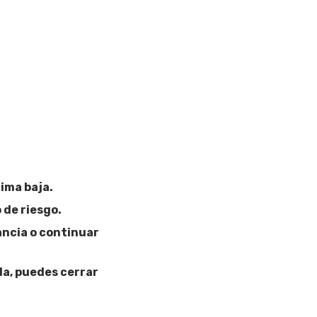
nima baja.
 de riesgo.
nancia o continuar
a, puedes cerrar