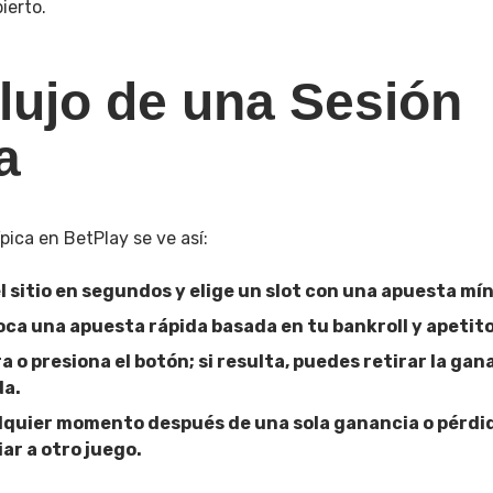
ierto.
Flujo de una Sesión
a
pica en BetPlay se ve así:
l sitio en segundos y elige un slot con una apuesta mí
ca una apuesta rápida basada en tu bankroll y apetito
a o presiona el botón; si resulta, puedes retirar la ga
da.
lquier momento después de una sola ganancia o pérdid
ar a otro juego.