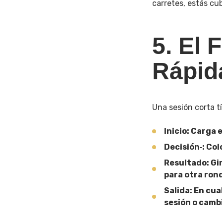
carretes, estás cub
5. El 
Rápid
Una sesión corta tí
Inicio:
Carga e
Decisión‑:
Colo
Resultado:
Gir
para otra ron
Salida:
En cua
sesión o cambi