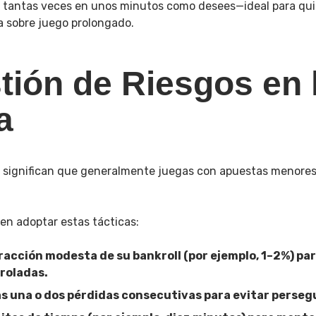
te tantas veces en unos minutos como desees—ideal para qui
da sobre juego prolongado.
tión de Riesgos en 
a
s significan que generalmente juegas con apuestas menores
en adoptar estas tácticas:
racción modesta de su bankroll (por ejemplo, 1–2%) pa
roladas.
s una o dos pérdidas consecutivas para evitar persegu