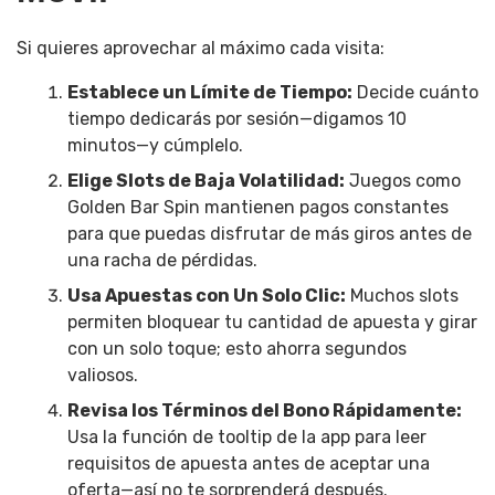
Si quieres aprovechar al máximo cada visita:
Establece un Límite de Tiempo:
Decide cuánto
tiempo dedicarás por sesión—digamos 10
minutos—y cúmplelo.
Elige Slots de Baja Volatilidad:
Juegos como
Golden Bar Spin mantienen pagos constantes
para que puedas disfrutar de más giros antes de
una racha de pérdidas.
Usa Apuestas con Un Solo Clic:
Muchos slots
permiten bloquear tu cantidad de apuesta y girar
con un solo toque; esto ahorra segundos
valiosos.
Revisa los Términos del Bono Rápidamente:
Usa la función de tooltip de la app para leer
requisitos de apuesta antes de aceptar una
oferta—así no te sorprenderá después.