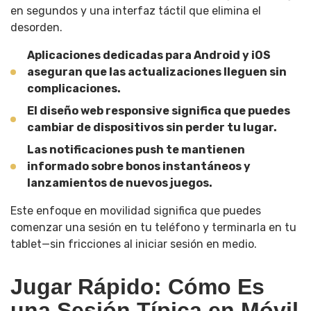
en segundos y una interfaz táctil que elimina el
desorden.
Aplicaciones dedicadas para Android y iOS
aseguran que las actualizaciones lleguen sin
complicaciones.
El diseño web responsive significa que puedes
cambiar de dispositivos sin perder tu lugar.
Las notificaciones push te mantienen
informado sobre bonos instantáneos y
lanzamientos de nuevos juegos.
Este enfoque en movilidad significa que puedes
comenzar una sesión en tu teléfono y terminarla en tu
tablet—sin fricciones al iniciar sesión en medio.
Jugar Rápido: Cómo Es
una Sesión Típica en Móvil