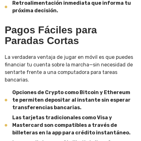
Retroalimentación inmediata que informa tu
próxima decisión.
Pagos Fáciles para
Paradas Cortas
La verdadera ventaja de jugar en móvil es que puedes
financiar tu cuenta sobre la marcha—sin necesidad de
sentarte frente a una computadora para tareas
bancarias.
Opciones de Crypto como Bitcoin y Ethereum
te permiten depositar al instante sin esperar
transferencias bancarias.
Las tarjetas tradicionales como Visa y
Mastercard son compatibles a través de
billeteras en la app para crédito instantáneo.