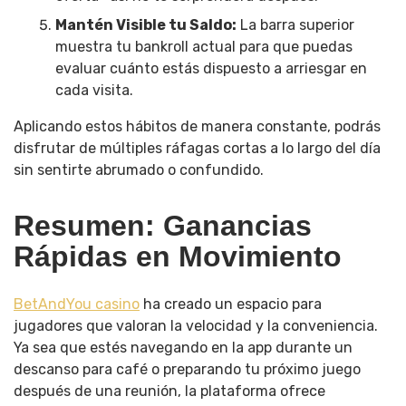
Mantén Visible tu Saldo:
La barra superior
muestra tu bankroll actual para que puedas
evaluar cuánto estás dispuesto a arriesgar en
cada visita.
Aplicando estos hábitos de manera constante, podrás
disfrutar de múltiples ráfagas cortas a lo largo del día
sin sentirte abrumado o confundido.
Resumen: Ganancias
Rápidas en Movimiento
BetAndYou casino
ha creado un espacio para
jugadores que valoran la velocidad y la conveniencia.
Ya sea que estés navegando en la app durante un
descanso para café o preparando tu próximo juego
después de una reunión, la plataforma ofrece