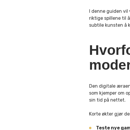
I denne guiden vil
riktige spillene ti
subtile kunsten å k
Hvorfo
moder
Den digitale æraen
som kjemper om opp
sin tid på nettet.
Korte økter gjør de
Teste nye gam