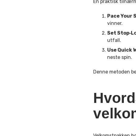
En praktisk tilnær
Pace Your 
vinner.
Set Stop‑Lo
utfall.
Use Quick W
neste spin.
Denne metoden besk
Hvord
velko
Velkomstpakken ho