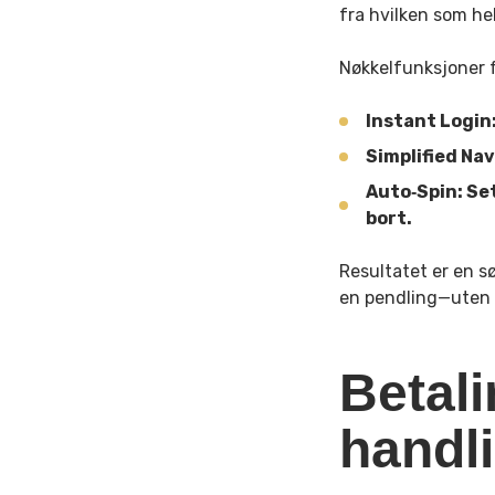
fra hvilken som he
Nøkkelfunksjoner f
Instant Login
Simplified Nav
Auto‑Spin:
Set
bort.
Resultatet er en s
en pendling—uten 
Betali
handl