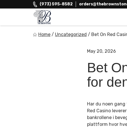
Skip
(973) 595-8582
orders@thebrownston
to
content
The Brownstone House Inc.
Home
/
Uncategorized
/
Bet On Red Casin
Private Events and Catering
May 20, 2026
Bet On
for de
Har du noen gang 
Red Casino leverer
bankrollene i beve
plattform hvor hver