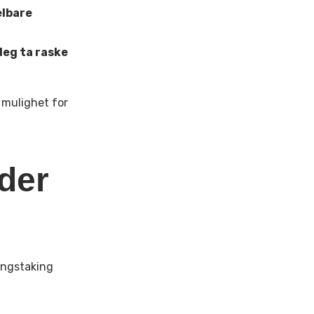
elbare
deg ta raske
 mulighet for
der
ingstaking