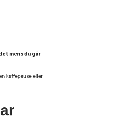
 det mens du går
en kaffepause eller
bar