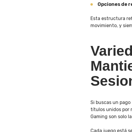
Opciones de r
Esta estructura re
movimiento, y siem
Varie
Manti
Sesio
Si buscas un pago 
títulos unidos por
Gaming son solo la
Cada juego está se