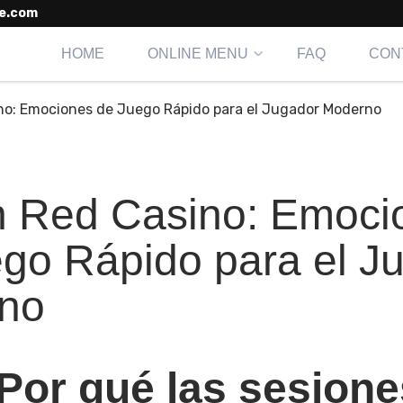
e.com
HOME
ONLINE MENU
FAQ
CON
no: Emociones de Juego Rápido para el Jugador Moderno
n Red Casino: Emoci
go Rápido para el J
no
 Por qué las sesion