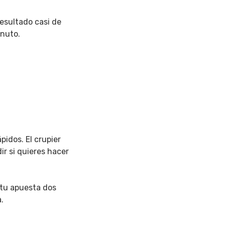
esultado casi de
inuto.
pidos. El crupier
r si quieres hacer
 tu apuesta dos
.