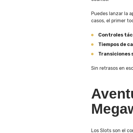
Puedes lanzar la a
casos, el primer to
Controles tác
Tiempos de ca
Transiciones 
Sin retrasos en esc
Avent
Megaw
Los Slots son el c