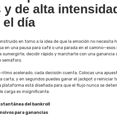
 y de alta intensida
el día
nstruido en torno a la idea de que la emoción no necesita 
ensa en una pausa para café o una parada en el camino—eso
ra sumergirte, decidir rápido y marcharte con una ganancia 
e semáforo.
 ritmo acelerado, cada decisión cuenta. Colocas una apuesta
la carta, y en segundos puedes ganar el jackpot o reiniciar tu
a plataforma está diseñada para que el flujo nunca se deteng
de carga es insignificante.
nstantánea del bankroll
nsivos para ganancias