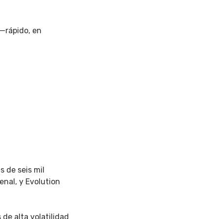
s—rápido, en
 de seis mil
nal, y Evolution
de alta volatilidad