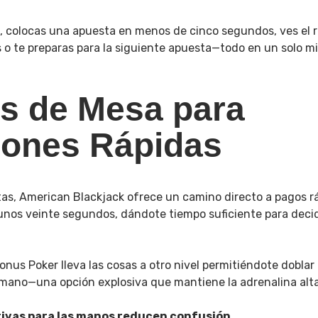
o, colocas una apuesta en menos de cinco segundos, ves el r
 o te preparas para la siguiente apuesta—todo en un solo m
s de Mesa para
iones Rápidas
rtas, American Blackjack ofrece un camino directo a pagos rá
nos veinte segundos, dándote tiempo suficiente para decidi
onus Poker lleva las cosas a otro nivel permitiéndote doblar
 mano—una opción explosiva que mantiene la adrenalina alta
tivas para las manos reducen confusión