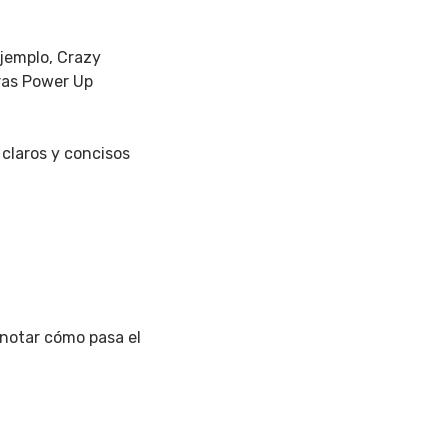
jemplo, Crazy
ras Power Up
 claros y concisos
 notar cómo pasa el