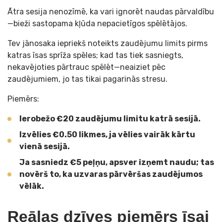
Ātra sesija nenozīmē, ka vari ignorēt naudas pārvaldību
—bieži sastopama kļūda nepacietīgos spēlētājos.
Tev jānosaka iepriekš noteikts zaudējumu limits pirms
katras īsas sprīža spēles; kad tas tiek sasniegts,
nekavējoties pārtrauc spēlēt—neaiziet pēc
zaudējumiem, jo tas tikai pagarinās stresu.
Piemērs:
Ierobežo €20 zaudējumu limitu katrā sesijā.
Izvēlies €0.50 likmes, ja vēlies vairāk kārtu
vienā sesijā.
Ja sasniedz €5 peļņu, apsver izņemt naudu; tas
novērš to, ka uzvaras pārvēršas zaudējumos
vēlāk.
Reālas dzīves piemērs īsai