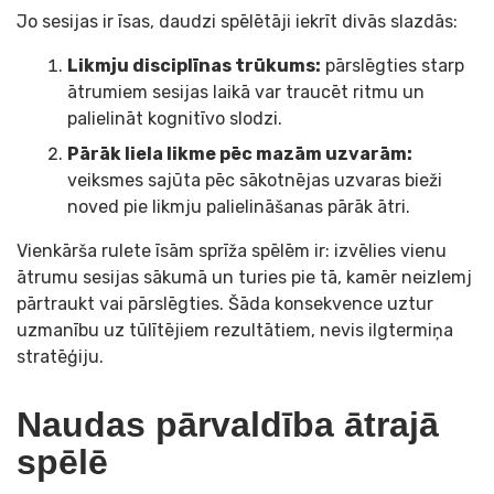
Jo sesijas ir īsas, daudzi spēlētāji iekrīt divās slazdās:
Likmju disciplīnas trūkums:
pārslēgties starp
ātrumiem sesijas laikā var traucēt ritmu un
palielināt kognitīvo slodzi.
Pārāk liela likme pēc mazām uzvarām:
veiksmes sajūta pēc sākotnējas uzvaras bieži
noved pie likmju palielināšanas pārāk ātri.
Vienkārša rulete īsām sprīža spēlēm ir: izvēlies vienu
ātrumu sesijas sākumā un turies pie tā, kamēr neizlemj
pārtraukt vai pārslēgties. Šāda konsekvence uztur
uzmanību uz tūlītējiem rezultātiem, nevis ilgtermiņa
stratēģiju.
Naudas pārvaldība ātrajā
spēlē