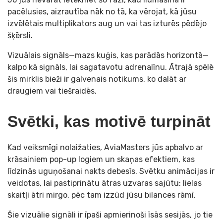
pacēlusies, aizrautība nāk no tā, ka vērojat, kā jūsu
izvēlētais multiplikators aug un vai tas izturēs pēdējo
šķērsli.
Vizuālais signāls—mazs kuģis, kas parādās horizontā—
kalpo kā signāls, lai sagatavotu adrenalīnu. Ātrajā spēlē
šis mirklis bieži ir galvenais notikums, ko dalāt ar
draugiem vai tiešraidēs.
Svētki, kas motivē turpināt
Kad veiksmīgi nolaižaties, AviaMasters jūs apbalvo ar
krāsainiem pop-up logiem un skaņas efektiem, kas
līdzinās uguņošanai nakts debesīs. Svētku animācijas ir
veidotas, lai pastiprinātu ātras uzvaras sajūtu: lielas
skaitļi ātri mirgo, pēc tam izzūd jūsu bilances rāmī.
Šie vizuālie signāli ir īpaši apmierinoši īsās sesijās, jo tie