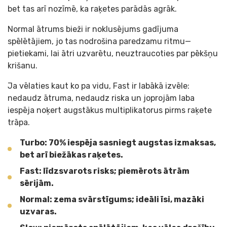
bet tas arī nozīmē, ka raķetes parādās agrāk.
Normal ātrums bieži ir noklusējums gadījuma
spēlētājiem, jo tas nodrošina paredzamu ritmu—
pietiekami, lai ātri uzvarētu, neuztraucoties par pēkšņu
krišanu.
Ja vēlaties kaut ko pa vidu, Fast ir labākā izvēle:
nedaudz ātruma, nedaudz riska un joprojām laba
iespēja noķert augstākus multiplikatorus pirms raķete
trāpa.
Turbo: 70% iespēja sasniegt augstas izmaksas,
bet arī biežākas raķetes.
Fast: līdzsvarots risks; piemērots ātrām
sērijām.
Normal: zema svārstīgums; ideāli īsi, mazāki
uzvaras.