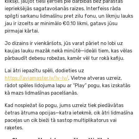
klikšķi, ļaujot tieši ķerties pie darbības bez parastās
iepriekšējās sagatavošanās raizes. Interfeiss rāda
spilgti sarkanu lidmašīnu pret zilu fonu, un likmju lauks
jau ir izcelts ar minimālo €0.10 likmi, gatavs jūsu
pirmajai kārtai.
Jo dizains ir vienkāršots, jūs varat pāriet no lobi uz
kaujas lauku mazāk nekā minūtē—ideāli tiem, kas vēlas
pārbaudīt debesu robežas, kamēr vēl tur rokā kafiju.
Lai ātri iepazītu spēli, dodieties uz
https://aviamaster.lv/lv-lv/
. Vietne atveras uzreiz,
rādot spēles lidojuma lapu ar “Play” pogu, kas izskatās
kā mazs lidmašīnas pacelšanās.
Kad nospiežat šo pogu, jums uzreiz tiek piedāvātas
četras ātruma opcijas—katra ietekmē, cik ātri lidmašīna
paceļas un cik bieži tā sastop multiplikatorus vai
raķetes.