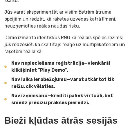
skaitu.
Jūs varat eksperimentēt ar visām četrām ātruma
opcijām un redzēt, kā raķetes uzvedas katrā līmenī,
neuzņemoties reālas naudas risku.
Demo izmanto identiskus RNG kā reālais spēles režīms;
jūs redzēsiet, kā skaitītājs reaģē uz multiplikatoriem un
raķetēm reāllaikā.
Nav nepieciešama reģistrācija—vienkārši
klikšķiniet “Play Demo”.
Nav laika ierobežojumu—varat atkārtot tik
reižu, cik vēlaties.
Nav izņemšanu—kredīti paliek virtuāli, bet
sniedz precīzu prakses pieredzi.
Bieži kļūdas ātrās sesijās