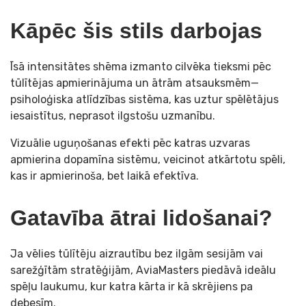
Kāpēc šis stils darbojas
Īsā intensitātes shēma izmanto cilvēka tieksmi pēc
tūlītējas apmierinājuma un ātrām atsauksmēm—
psiholoģiska atlīdzības sistēma, kas uztur spēlētājus
iesaistītus, neprasot ilgstošu uzmanību.
Vizuālie uguņošanas efekti pēc katras uzvaras
apmierina dopamīna sistēmu, veicinot atkārtotu spēli,
kas ir apmierinoša, bet laikā efektīva.
Gatavība ātrai lidošanai?
Ja vēlies tūlītēju aizrautību bez ilgām sesijām vai
sarežģītām stratēģijām, AviaMasters piedāvā ideālu
spēļu laukumu, kur katra kārta ir kā skrējiens pa
debesīm.