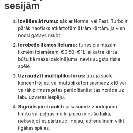
sesijām
Izvēlies ātrumu:
sāk ar Normal vai Fast; Turbo ir
pārāk haotisks atkārtotām ātrām kārtām, ja vien
neesi gatavs riskēt.
Ierobežo likmes lielumu:
turies pie mazām
likmēm (piemēram, €0.50–€1), lai katra kārta
būtu kā mazs izaicinājums, nevis augsta riska
spēle.
Uzraudzīt multiplikatorus:
ātrajā spēlē
koncentrējies, vai multiplikatori sasniedz x10 vai
vairāk pirms raķetes parādīšanās; tas norāda uz
labu uzvaras iespēju.
Signāls pārtraukt:
ja sasniedz zaudējumu
limitu vai peļņas mērķi piecu minūšu laikā,
nekavējoties pārtrauc—neļauj adrenalīnam vilkt
ilgākas spēles.