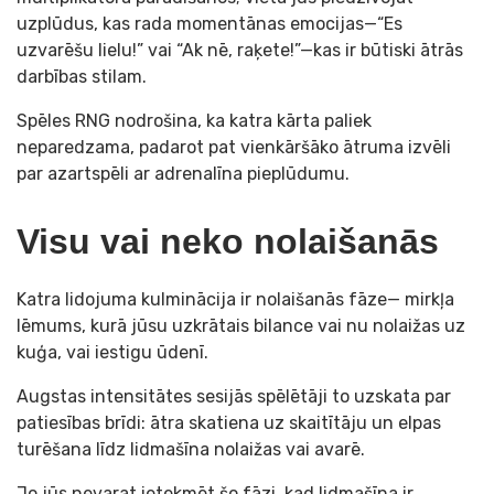
uzplūdus, kas rada momentānas emocijas—“Es
uzvarēšu lielu!” vai “Ak nē, raķete!”—kas ir būtiski ātrās
darbības stilam.
Spēles RNG nodrošina, ka katra kārta paliek
neparedzama, padarot pat vienkāršāko ātruma izvēli
par azartspēli ar adrenalīna pieplūdumu.
Visu vai neko nolaišanās
Katra lidojuma kulminācija ir nolaišanās fāze— mirkļa
lēmums, kurā jūsu uzkrātais bilance vai nu nolaižas uz
kuģa, vai iestigu ūdenī.
Augstas intensitātes sesijās spēlētāji to uzskata par
patiesības brīdi: ātra skatiena uz skaitītāju un elpas
turēšana līdz lidmašīna nolaižas vai avarē.
Jo jūs nevarat ietekmēt šo fāzi, kad lidmašīna ir