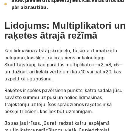
Slow: piemērots spēlētājiem, kas vēlas drošību
pār aizrautību.
Lidojums: Multiplikatori un
raķetes ātrajā režīmā
Kad lidmašīna atstāj skrejceļu, tā sāk automatizētu
ceļojumu, kas šķiet kā brauciens ar kalni‑lejup.
Skaitītājs kāpj, kad parādās multiplikatori—x2, x3, x5—
un dažkārt arī lielāki vērtējumi kā x10 vai pat x20, kas
uzpeld kā uguņošana.
Raķetes ir spēles pavērsiena punkts; katra sadala jūsu
savākto summu uz pusi un noliec lidmašīnas
trajektoriju uz leju. Īsos sprādzienos raķetes ir kā
pēkšņi triecieni, kas liek būt uzmanīgam.
Jo sesijas ir īsas, jūs reti redzat katru iespējamā
multiplikatora parādīšanos; vietā jūs piedzīvojat