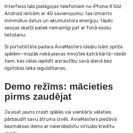
Interfeiss labi pielāgojas telefoniem no iPhone X līdz
Android ierīcēm ar 4G savienojumu; tas izmanto
minimālus datus un akumulatora enerģiju, tāpēc
sesijas skaitļi paliek nemainīgi pat ar fonā esošu
lietošanu.
Šī portatilitāte padara AviaMasters ideālu īsām sprīža
spēlēm—mazāk nekā piecas minūtes katrā kārtā—ideāli
tiem, kas vēlas iepildīt aizrautību savā dienā bez
ilgstošas laika ieguldīšanas.
Demo režīms: mācieties
pirms zaudējat
Ja esat jauns crash spēlēs vai vienkārši vēlaties
pārbaudīt savu ātruma izvēli, AviaMasters piedāvā
bezmaksas demo ar neierobežotu virtuālo kredītu