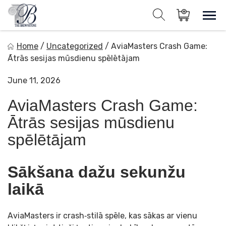
Skip
to
Sho
Show search for
Items in cart
content
The Brownstone House Inc.
Home
/
Uncategorized
/
AviaMasters Crash Game:
Private Events and Catering
Ātrās sesijas mūsdienu spēlētājam
June 11, 2026
AviaMasters Crash Game:
Ātrās sesijas mūsdienu
spēlētājam
Sākšana dažu sekunžu
laikā
AviaMasters ir crash‑stilā spēle, kas sākas ar vienu