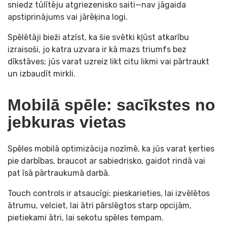
sniedz tūlītēju atgriezenisko saiti—nav jāgaida
apstiprinājums vai jārēķina logi.
Spēlētāji bieži atzīst, ka šie svētki kļūst atkarību
izraisoši, jo katra uzvara ir kā mazs triumfs bez
dīkstāves; jūs varat uzreiz likt citu likmi vai pārtraukt
un izbaudīt mirkli.
Mobilā spēle: sacīkstes no
jebkuras vietas
Spēles mobilā optimizācija nozīmē, ka jūs varat ķerties
pie darbības, braucot ar sabiedrisko, gaidot rindā vai
pat īsā pārtraukumā darbā.
Touch controls ir atsaucīgi: pieskarieties, lai izvēlētos
ātrumu, velciet, lai ātri pārslēgtos starp opcijām,
pietiekami ātri, lai sekotu spēles tempam.