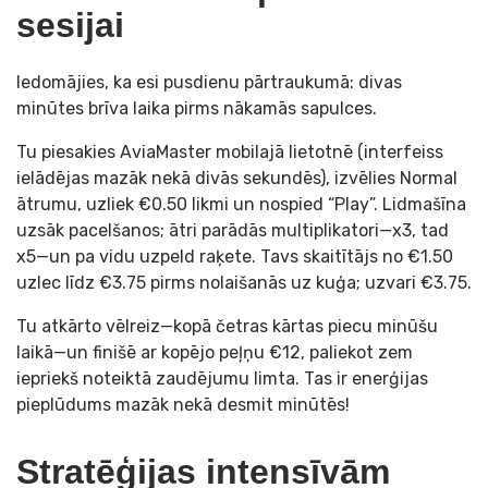
sesijai
Iedomājies, ka esi pusdienu pārtraukumā: divas
minūtes brīva laika pirms nākamās sapulces.
Tu piesakies AviaMaster mobilajā lietotnē (interfeiss
ielādējas mazāk nekā divās sekundēs), izvēlies Normal
ātrumu, uzliek €0.50 likmi un nospied “Play”. Lidmašīna
uzsāk pacelšanos; ātri parādās multiplikatori—x3, tad
x5—un pa vidu uzpeld raķete. Tavs skaitītājs no €1.50
uzlec līdz €3.75 pirms nolaišanās uz kuģa; uzvari €3.75.
Tu atkārto vēlreiz—kopā četras kārtas piecu minūšu
laikā—un finišē ar kopējo peļņu €12, paliekot zem
iepriekš noteiktā zaudējumu limta. Tas ir enerģijas
pieplūdums mazāk nekā desmit minūtēs!
Stratēģijas intensīvām