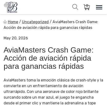
Skip
to
Sho
Show search for
Items in cart
content
The Brownstone House Inc.
Home
/
Uncategorized
/
AviaMasters Crash Game:
Private Events and Catering
Acción de aviación rápida para ganancias rápidas
May 20, 2026
AviaMasters Crash Game:
Acción de aviación rápida
para ganancias rápidas
AviaMasters toma la emoción clásica de crash‑style y la
convierte en un enfrentamiento de aviación
ultrarrápido. Con una aeronave de color rojo brillante
surcando sobre un mar azul, el juego te engancha
desde el primer clic y mantiene la adrenalina a tope