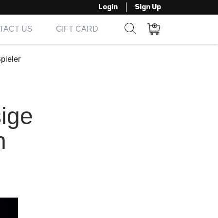
Login
Sign Up
TACT US
GIFT CARD
Show search form
Items in cart
pieler
sige
n