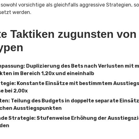
 sowohl vorsichtige als gleichfalls aggressive Strategien, s
etzt werden.
te Taktiken zugunsten von
typen
npassung:
Duplizierung des Bets nach Verlusten mit 
ten im Bereich 1,20x und eineinhalb
ategie:
Konstante Einsätze mit bestimmtem Ausstiegsz
e bei 2,00x
ten:
Teilung des Budgets in doppelte separate Einsätz
ichen Ausstiegspunkten
de Strategie:
Stufenweise Erhöhung der Ausstiegszi
nden