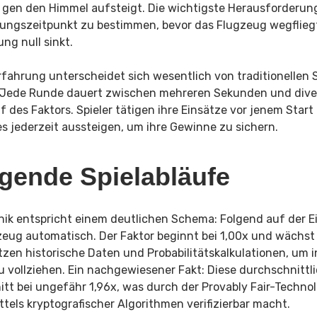
 gen den Himmel aufsteigt. Die wichtigste Herausforderung 
ungszeitpunkt zu bestimmen, bevor das Flugzeug wegflieg
ung null sinkt.
fahrung unterscheidet sich wesentlich von traditionellen
. Jede Runde dauert zwischen mehreren Sekunden und dive
 des Faktors. Spieler tätigen ihre Einsätze vor jenem Star
s jederzeit aussteigen, um ihre Gewinne zu sichern.
gende Spielabläufe
k entspricht einem deutlichen Schema: Folgend auf der E
zeug automatisch. Der Faktor beginnt bei 1,00x und wächst 
zen historische Daten und Probabilitätskalkulationen, um 
 vollziehen. Ein nachgewiesener Fakt: Diese durchschnittl
itt bei ungefähr 1,96x, was durch der Provably Fair-Technolo
ttels kryptografischer Algorithmen verifizierbar macht.