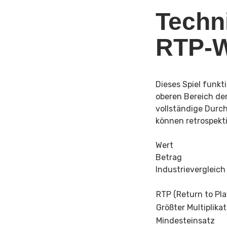
Techn
RTP-W
Dieses Spiel funk
oberen Bereich de
vollständige Durc
können retrospekti
Wert
Betrag
Industrievergleich
RTP (Return to Pla
Größter Multiplikat
Mindesteinsatz