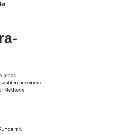
ler
ra-
e jenes
uszahlen bei einem
rer Methode.
Runde mit