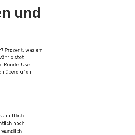
en und
97 Prozent, was am
währleistet
en Runde. User
sch überprüfen.
chnittlich
tlich hoch
freundlich