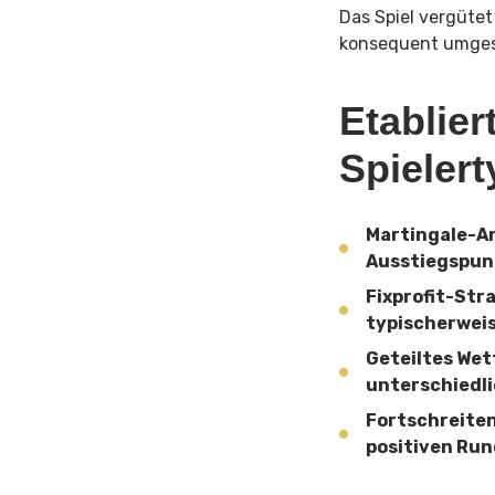
Das Spiel vergütet
konsequent umges
Etablier
Spieler
Martingale-A
Ausstiegspunk
Fixprofit-Str
typischerweis
Geteiltes Wet
unterschiedl
Fortschreiten
positiven Ru