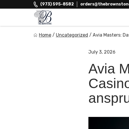
Skip
(973) 595-8582
orders@thebrownston
to
content
The Brownstone House Inc.
Home
/
Uncategorized
/
Avia Masters: Da
Private Events and Catering
July 3, 2026
Avia M
Casino
anspru